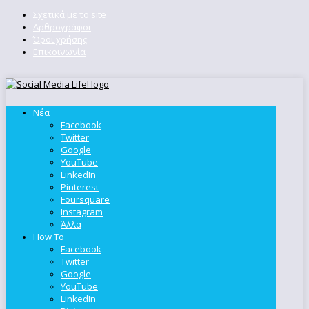
Σχετικά με το site
Αρθρογράφοι
Όροι χρήσης
Επικοινωνία
Νέα
Facebook
Twitter
Google
YouTube
LinkedIn
Pinterest
Foursquare
Instagram
Άλλα
How To
Facebook
Twitter
Google
YouTube
LinkedIn