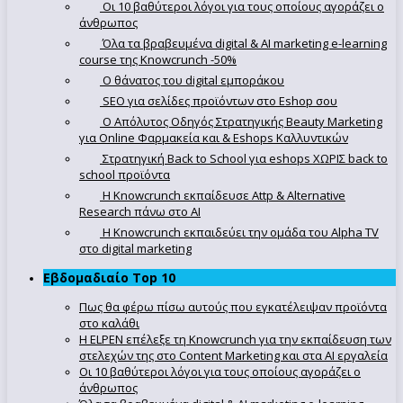
Οι 10 βαθύτεροι λόγοι για τους οποίους αγοράζει ο
άνθρωπος
Όλα τα βραβευμένα digital & AI marketing e-learning
course της Knowcrunch -50%
Ο θάνατος του digital εμποράκου
SEO για σελίδες προϊόντων στο Eshop σου
Ο Απόλυτoς Οδηγός Στρατηγικής Beauty Marketing
για Online Φαρμακεία και & Eshops Καλλυντικών
Στρατηγική Back to School για eshops ΧΩΡΙΣ back to
school προϊόντα
Η Knowcrunch εκπαίδευσε Attp & Alternative
Research πάνω στο ΑΙ
Η Knowcrunch εκπαιδεύει την ομάδα του Alpha TV
στο digital marketing
Εβδομαδιαίο Top 10
Πως θα φέρω πίσω αυτούς που εγκατέλειψαν προϊόντα
στο καλάθι
Η ELPEN επέλεξε τη Knowcrunch για την εκπαίδευση των
στελεχών της στο Content Marketing και στα AI εργαλεία
Οι 10 βαθύτεροι λόγοι για τους οποίους αγοράζει ο
άνθρωπος