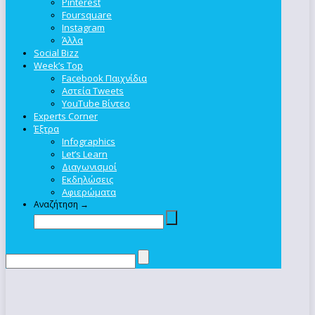
Pinterest
Foursquare
Instagram
Άλλα
Social Bizz
Week’s Top
Facebook Παιχνίδια
Αστεία Tweets
YouTube Βίντεο
Experts Corner
Έξτρα
Infographics
Let’s Learn
Διαγωνισμοί
Εκδηλώσεις
Αφιερώματα
Αναζήτηση →