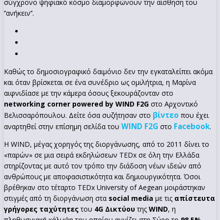
σύγχρονο ψηφιακό κόσμο διαμορφώνουν την αίσθηση του
‘’ανήκειν’’.
Καθώς το δημοσιογραφικό δαιμόνιο δεν την εγκαταλείπει ακόμα
και όταν βρίσκεται σε ένα συνέδριο ως ομιλήτρια, η Μαρίνα
αιφνιδίασε με την κάμερα όσους ξεκουράζονταν στο
networking
corner
powered
by
WIND
F
2
G
στο Αρχοντικό
βίντεο
Βελισσαρόπουλου. Δείτε όσα συζήτησαν στο
που έχει
WIND F2G
Facebook
αναρτηθεί στην επίσημη σελίδα του
στο
.
Η WIND, μέγας χορηγός της διοργάνωσης, από το 2011 δίνει το
«παρών» σε μια σειρά εκδηλώσεων TEDx σε όλη την Ελλάδα
στηρίζοντας με αυτό τον τρόπο την διάδοση νέων ιδεών από
ανθρώπους με αποφασιστικότητα και δημιουργικότητα. Όσοι
βρέθηκαν στο τέταρτο TEDx University of Aegean μοιράστηκαν
στιγμές από τη διοργάνωση στα
social
media
με τις
απίστευτα
γρήγορες ταχύτητες
του
4
G
Δικτύου
της
WIND
, η
πληθυσμιακή κάλυψη του οποίου αγγίζει στη Σύρο το
98,5%
.