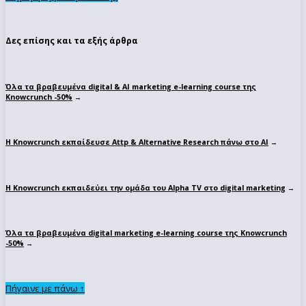
Δες επίσης και τα εξής άρθρα
Όλα τα βραβευμένα digital & AI marketing e-learning course της
Knowcrunch -50%
→
Η Knowcrunch εκπαίδευσε Attp & Alternative Research πάνω στο ΑΙ
→
Η Knowcrunch εκπαιδεύει την ομάδα του Alpha TV στο digital marketing
→
Όλα τα βραβευμένα digital marketing e-learning course της Knowcrunch
-50%
→
Πήγαινε με πάνω ↑