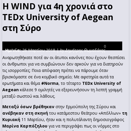
Η WIND για 4η χρονιά στο
TEDx University of Aegean
στη Σύρο
0
Ημ/νία:
26 Μαρτίου 2018 |
by Δημήτρης Θωμαδάκης
Αναρωτηθήκατε ποτέ αν οι άτυποι κανόνες που έχουν θεσπίσει
οι άνθρωποι για να συμβιώνουν δεν αρκούν για να διατηρούν
τις ισορροπίες; Ποια απόφαση πρέπει να πάρουμε όταν
βρισκόμαστε σε ένα κομβικό σημείο; Με αφετηρία αυτά τα
ερωτήματα και θέμα
#
Norma
, το τέταρτο
TEDx
University
of
Aegean
κάλεσε 9 ομιλητές να εξερευνήσουν τη λεπτή γραμμή
μεταξύ σωστού και λάθους.
Μεταξύ όσων βρέθηκαν
στην Ερμούπολη της Σύρου και
ανέβηκαν στη σκηνή
του κατάμεστου θεάτρου «Απόλλων»
τη
Κυριακή
11 Μαρτίου, ήταν και η πολυτάλαντη δημοσιογράφος
Μαρίνα Καρπόζηλου
για να περιγράψει πως οι νόρμες στο