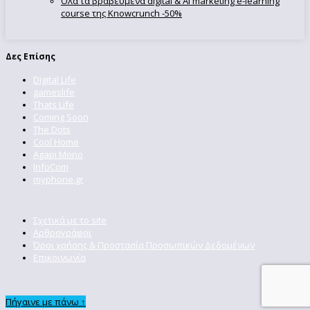
Όλα τα βραβευμένα digital & AI marketing e-learning
course της Knowcrunch -50%
Δες Επίσης
Digital Life
gameslife
Thats Life
Coming Soon
The Dots
Cool Home
Agapi Mono
InfoCom
myphone.gr
Σχετικά με το site
Αρθρογράφοι
Όροι χρήσης & Προστασία Προσωπικών Δεδομένων
Επικοινωνία
Πήγαινε με πάνω ↑