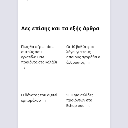
Δες επίσης και τα εξής άρθρα
Πως θα φέρω πίσω
Οι 10 βαθύτεροι
αυτούς που
λόγοι για τους
εγκατέλειψαν
οποίους αγοράζει ο
→
προϊόντα στο καλάθι
άνθρωπος
→
Ο θάνατος του digital
SEO για σελίδες
→
προϊόντων στο
εμποράκου
→
Eshop σου