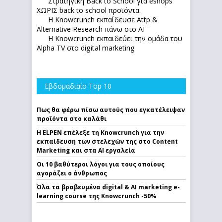
Στρατηγική Back to School για eshops
ΧΩΡΙΣ back to school προϊόντα
Η Knowcrunch εκπαίδευσε Attp &
Alternative Research πάνω στο ΑΙ
Η Knowcrunch εκπαιδεύει την ομάδα του
Alpha TV στο digital marketing
Εβδομαδιαίο Top 10
Πως θα φέρω πίσω αυτούς που εγκατέλειψαν
προϊόντα στο καλάθι
Η ELPEN επέλεξε τη Knowcrunch για την
εκπαίδευση των στελεχών της στο Content
Marketing και στα AI εργαλεία
Οι 10 βαθύτεροι λόγοι για τους οποίους
αγοράζει ο άνθρωπος
Όλα τα βραβευμένα digital & AI marketing e-
learning course της Knowcrunch -50%