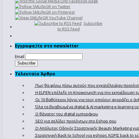
Subscribe
to RSS Feed
Εγγραφe;iτε στο newsletter
Email
Τελευταία Άρθρα
Πως θα φέρω πίσω αυτούς που εγκατέλειψαν προϊόντ
Η ELPEN επέλεξε τη Knowcrunch για την εκπαίδευση τω
Οι 10 βαθύτεροι λόγοι για τους οποίους αγοράζει ο 
Όλα τα βραβευμένα digital & AI marketing e-learning 
Ο θάνατος του digital εμποράκου
SEO για σελίδες προϊόντων στο Eshop σου
Ο Απόλυτoς Οδηγός Στρατηγικής Beauty Marketing για
Στρατηγική Back to School για eshops ΧΩΡΙΣ back to s