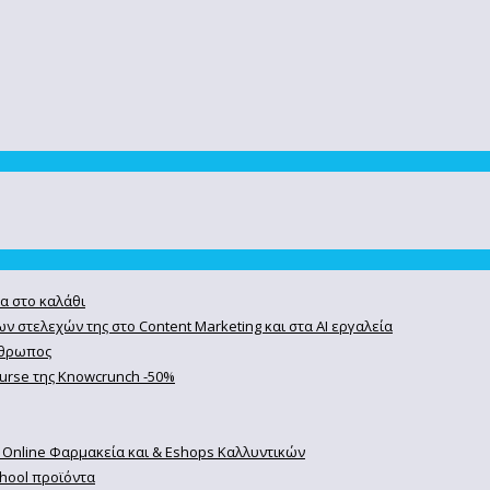
α στο καλάθι
ν στελεχών της στο Content Marketing και στα AI εργαλεία
άνθρωπος
course της Knowcrunch -50%
 Online Φαρμακεία και & Eshops Καλλυντικών
chool προϊόντα