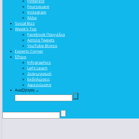
Pinterest
Foursquare
Instagram
Άλλα
Social Bizz
Week’s Top
Facebook Παιχνίδια
Αστεία Tweets
YouTube Βίντεο
Experts Corner
Έξτρα
Infographics
Let’s Learn
Διαγωνισμοί
Εκδηλώσεις
Αφιερώματα
Αναζήτηση →