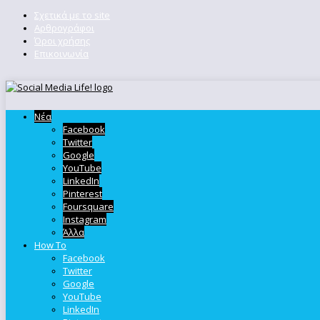
Σχετικά με το site
Αρθρογράφοι
Όροι χρήσης
Επικοινωνία
Νέα
Facebook
Twitter
Google
YouTube
LinkedIn
Pinterest
Foursquare
Instagram
Άλλα
How To
Facebook
Twitter
Google
YouTube
LinkedIn