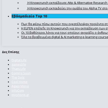
Η Knowcrunch εκπαίδευσε Attp & Alternative Research
Η Knowcrunch εκπαιδεύει την ομάδα του Alpha TV στο d
Εβδομαδιαίο Top 10
Πως θα φέρω πίσω αυτούς που εγκατέλειψαν προϊόντα στ
Η ELPEN επέλεξε τη Knowcrunch για την εκπαίδευση των στ
Οι 10 βαθύτεροι λόγοι για τους οποίους αγοράζει ο άνθρ
Όλα τα βραβευμένα digital & AI marketing e-learning cour
Δες Επίσης
Digital Life
gameslife
Thats Life
Coming Soon
The Dots
Cool Home
Agapi Mono
InfoCom
myphone.gr