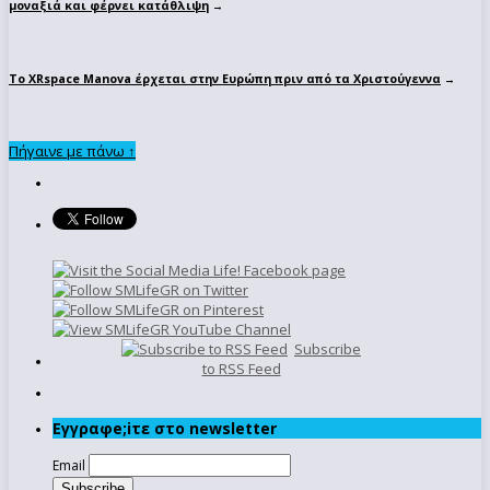
μοναξιά και φέρνει κατάθλιψη
→
Το XRspace Manova έρχεται στην Ευρώπη πριν από τα Χριστούγεννα
→
Πήγαινε με πάνω ↑
Subscribe
to RSS Feed
Εγγραφe;iτε στο newsletter
Email