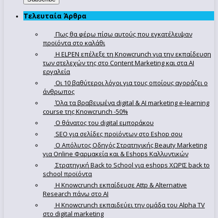
Τελευταία Άρθρα
Πως θα φέρω πίσω αυτούς που εγκατέλειψαν
προϊόντα στο καλάθι
Η ELPEN επέλεξε τη Knowcrunch για την εκπαίδευση
των στελεχών της στο Content Marketing και στα AI
εργαλεία
Οι 10 βαθύτεροι λόγοι για τους οποίους αγοράζει ο
άνθρωπος
Όλα τα βραβευμένα digital & AI marketing e-learning
course της Knowcrunch -50%
Ο θάνατος του digital εμποράκου
SEO για σελίδες προϊόντων στο Eshop σου
Ο Απόλυτoς Οδηγός Στρατηγικής Beauty Marketing
για Online Φαρμακεία και & Eshops Καλλυντικών
Στρατηγική Back to School για eshops ΧΩΡΙΣ back to
school προϊόντα
Η Knowcrunch εκπαίδευσε Attp & Alternative
Research πάνω στο ΑΙ
Η Knowcrunch εκπαιδεύει την ομάδα του Alpha TV
στο digital marketing