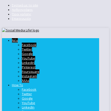
Σχετικά με το site
Αρθρογράφοι
Όροι χρήσης
Επικοινωνία
Νέα
Facebook
Twitter
Google
YouTube
LinkedIn
Pinterest
Foursquare
Instagram
Άλλα
How To
Facebook
Twitter
Google
YouTube
LinkedIn