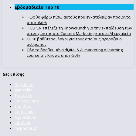
Εβδομαδιαίο Top 10
Πως θα φέρω πίσω αυτούς που εγκατέλειψαν προϊόντα
στο καλάθι
Η ELPEN επέλεξε τη Knowcrunch για την εκπαίδευση των
στελεχών της στο Content Marketing και στα AI εργαλεία
Οι 10 βαθύτεροι λόγοι για τους οποίους αγοράζει ο
άνθρωπος
Όλα τα βραβευμένα digital & AI marketing e-learning
course της Knowcrunch -50%
Δες Επίσης
Digital Life
gameslife
Thats Life
Coming Soon
The Dots
Cool Home
Agapi Mono
InfoCom
myphone.gr