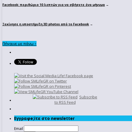
Facebook: περιθώριο 10 λεπτών για να σβήσετε ένα μήνυμα
→
Ξεκίνησε η υποστήριξη 3D photos από το Facebook
→
Πήγαινε με πάνω ↑
Subscribe
to RSS Feed
Εγγραφe;iτε στο newsletter
Email