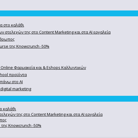
α στο καλάθι
ν στελεχών της στο Content Marketing και στα AI εργαλεία
άνθρωπος
course της Knowcrunch -50%
 Online Φαρμακεία και & Eshops Καλλυντικών
chool προϊόντα
 πάνω στο ΑΙ
igital marketing
ο καλάθι
ελεχών της στο Content Marketing και στα AI εργαλεία
ωπος
se της Knowcrunch -50%