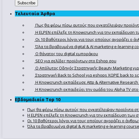
Τελευταία Άρθρα
Πως θα φέρω πίσω αυτούς που εγκατέλειψαν προϊόντ
Η ELPEN επέλεξε τη Knowcrunch για την εκπαίδευση τω
Οι 10 βαθύτεροι λόγοι για τους οποίους αγοράζει ο 
Όλα τα βραβευμένα digital & AI marketing e-learning 
Ο θάνατος του digital εμποράκου
SEO για σελίδες προϊόντων στο Eshop σου
Ο Απόλυτoς Οδηγός Στρατηγικής Beauty Marketing για
Στρατηγική Back to School για eshops ΧΩΡΙΣ back to s
Η Knowcrunch εκπαίδευσε Attp & Alternative Research
Η Knowcrunch εκπαιδεύει την ομάδα του Alpha TV στο d
Εβδομαδιαίο Top 10
Πως θα φέρω πίσω αυτούς που εγκατέλειψαν προϊόντα στ
Η ELPEN επέλεξε τη Knowcrunch για την εκπαίδευση των στ
Οι 10 βαθύτεροι λόγοι για τους οποίους αγοράζει ο άνθρ
Όλα τα βραβευμένα digital & AI marketing e-learning cour