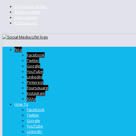
Σχετικά με το site
Αρθρογράφοι
Όροι χρήσης
Επικοινωνία
Νέα
Facebook
Twitter
Google
YouTube
LinkedIn
Pinterest
Foursquare
Instagram
Άλλα
How To
Facebook
Twitter
Google
YouTube
LinkedIn