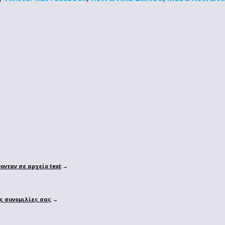
ονταν σε αρχείο text
→
ς συνομιλίες σας
→