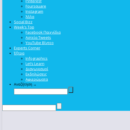
Pinterest
Foursquare
Instagram
Άλλα
Social Bizz
Week’s Top
Facebook Παιχνίδια
Αστεία Tweets
YouTube Βίντεο
Experts Corner
Έξτρα
Infographics
Let’s Learn
Διαγωνισμοί
Εκδηλώσεις
Αφιερώματα
Αναζήτηση →