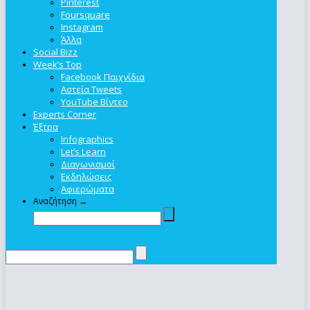
Pinterest
Foursquare
Instagram
Άλλα
Social Bizz
Week’s Top
Facebook Παιχνίδια
Αστεία Tweets
YouTube Βίντεο
Experts Corner
Έξτρα
Infographics
Let’s Learn
Διαγωνισμοί
Εκδηλώσεις
Αφιερώματα
Αναζήτηση →