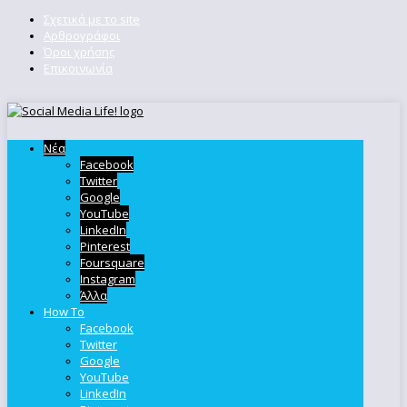
Σχετικά με το site
Αρθρογράφοι
Όροι χρήσης
Επικοινωνία
Νέα
Facebook
Twitter
Google
YouTube
LinkedIn
Pinterest
Foursquare
Instagram
Άλλα
How To
Facebook
Twitter
Google
YouTube
LinkedIn