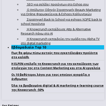
SEO για σελίδες προϊόντων στο Eshop σου
Ο Απόλυτoς Οδηγός Στρατηγικής Beauty Marketing
για Online Φαρμακεία και & Eshops Καλλυντικών
Στρατηγική Back to School για eshops ΧΩΡΙΣ back to
school προϊόντα
Η Knowcrunch εκπαίδευσε Attp & Alternative
Research πάνω στο ΑΙ
Η Knowcrunch εκπαιδεύει την ομάδα του Alpha TV
στο digital marketing
Εβδομαδιαίο Top 10
Πως θα φέρω πίσω αυτούς που εγκατέλειψαν προϊόντα
στο καλάθι
Η ELPEN επέλεξε τη Knowcrunch για την εκπαίδευση των
στελεχών της στο Content Marketing και στα AI εργαλεία
Οι 10 βαθύτεροι λόγοι για τους οποίους αγοράζει ο
άνθρωπος
Όλα τα βραβευμένα digital & AI marketing e-learning course
της Knowcrunch -50%
Δες Επίσης