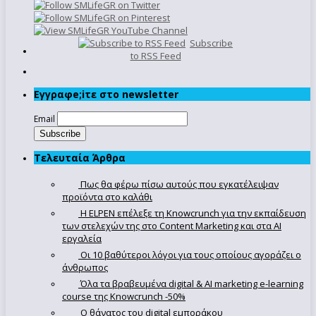
Subscribe
to RSS Feed
Εγγραφe;iτε στο newsletter
Email
Τελευταία Άρθρα
Πως θα φέρω πίσω αυτούς που εγκατέλειψαν
προϊόντα στο καλάθι
Η ELPEN επέλεξε τη Knowcrunch για την εκπαίδευση
των στελεχών της στο Content Marketing και στα AI
εργαλεία
Οι 10 βαθύτεροι λόγοι για τους οποίους αγοράζει ο
άνθρωπος
Όλα τα βραβευμένα digital & AI marketing e-learning
course της Knowcrunch -50%
Ο θάνατος του digital εμποράκου