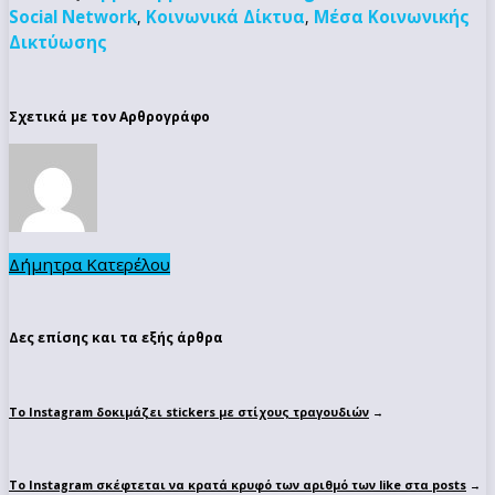
Social Network
Κοινωνικά Δίκτυα
Μέσα Κοινωνικής
,
,
Δικτύωσης
Σχετικά με τον Αρθρογράφο
Δήμητρα Κατερέλου
Δες επίσης και τα εξής άρθρα
Το Instagram δοκιμάζει stickers με στίχους τραγουδιών
→
To Instagram σκέφτεται να κρατά κρυφό των αριθμό των like στα posts
→