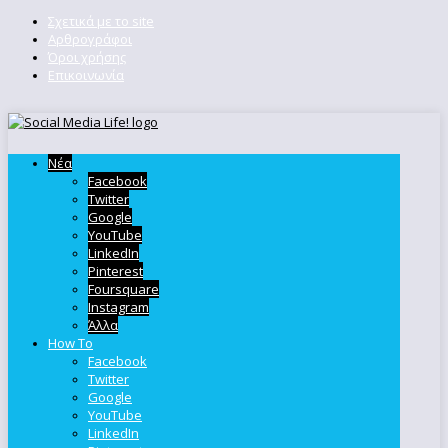
Σχετικά με το site
Αρθρογράφοι
Όροι χρήσης
Επικοινωνία
Νέα
Facebook
Twitter
Google
YouTube
LinkedIn
Pinterest
Foursquare
Instagram
Άλλα
How To
Facebook
Twitter
Google
YouTube
LinkedIn