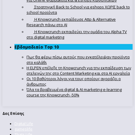
για Online Φαρμακεία και & Eshops Καλλυντικών
Στρατηγική Back to School για eshops ΧΩΡΙΣ back to
school προϊόντα
Η Knowcrunch εκπαίδευσε Attp & Alternative
Research πάνω στο ΑΙ
Η Knowcrunch εκπαιδεύει την ομάδα του Alpha TV
στο digital marketing
Εβδομαδιαίο Top 10
Πως θα φέρω πίσω αυτούς που εγκατέλειψαν προϊόντα
στο καλάθι
Η ELPEN επέλεξε τη Knowcrunch για την εκπαίδευση των
στελεχών της στο Content Marketing και στα AI εργαλεία
Οι 10 βαθύτεροι λόγοι για τους οποίους αγοράζει ο
άνθρωπος
Όλα τα βραβευμένα digital & AI marketing e-learning
course της Knowcrunch -50%
Δες Επίσης
Digital Life
gameslife
Thats Life