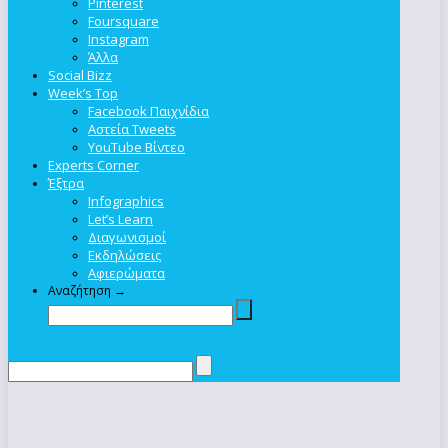
Pinterest
Foursquare
Instagram
Άλλα
Social Bizz
Week’s Top
Facebook Παιχνίδια
Αστεία Tweets
YouTube Βίντεο
Experts Corner
Έξτρα
Infographics
Let’s Learn
Διαγωνισμοί
Εκδηλώσεις
Αφιερώματα
Αναζήτηση →