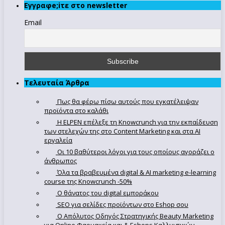
Εγγραφe;iτε στο newsletter
Email
Τελευταία Άρθρα
Πως θα φέρω πίσω αυτούς που εγκατέλειψαν
προϊόντα στο καλάθι
Η ELPEN επέλεξε τη Knowcrunch για την εκπαίδευση
των στελεχών της στο Content Marketing και στα AI
εργαλεία
Οι 10 βαθύτεροι λόγοι για τους οποίους αγοράζει ο
άνθρωπος
Όλα τα βραβευμένα digital & AI marketing e-learning
course της Knowcrunch -50%
Ο θάνατος του digital εμποράκου
SEO για σελίδες προϊόντων στο Eshop σου
Ο Απόλυτoς Οδηγός Στρατηγικής Beauty Marketing