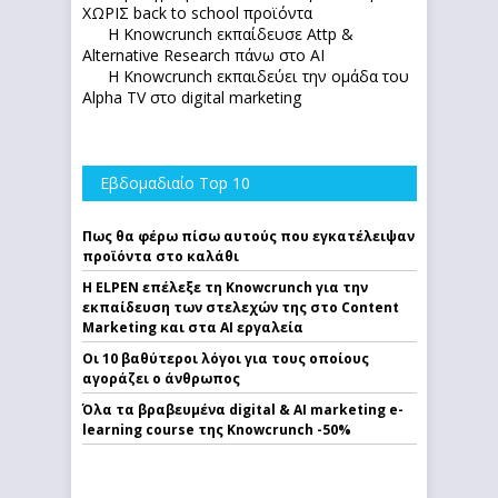
ΧΩΡΙΣ back to school προϊόντα
Η Knowcrunch εκπαίδευσε Attp &
Alternative Research πάνω στο ΑΙ
Η Knowcrunch εκπαιδεύει την ομάδα του
Alpha TV στο digital marketing
Εβδομαδιαίο Top 10
Πως θα φέρω πίσω αυτούς που εγκατέλειψαν
προϊόντα στο καλάθι
Η ELPEN επέλεξε τη Knowcrunch για την
εκπαίδευση των στελεχών της στο Content
Marketing και στα AI εργαλεία
Οι 10 βαθύτεροι λόγοι για τους οποίους
αγοράζει ο άνθρωπος
Όλα τα βραβευμένα digital & AI marketing e-
learning course της Knowcrunch -50%