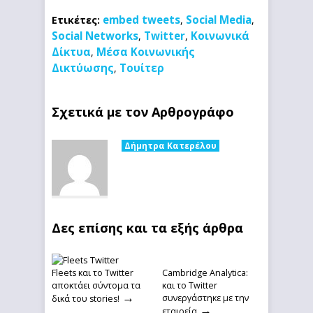
embed tweets
Social Media
Ετικέτες:
,
,
Social Networks
Twitter
Κοινωνικά
,
,
Δίκτυα
Μέσα Κοινωνικής
,
Δικτύωσης
Τουίτερ
,
Σχετικά με τον Αρθρογράφο
Δήμητρα Κατερέλου
Δες επίσης και τα εξής άρθρα
Fleets και το Twitter
Cambridge Analytica:
αποκτάει σύντομα τα
και το Twitter
→
συνεργάστηκε με την
δικά του stories!
→
εταιρεία