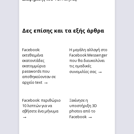
Δες επίσης και τα εξής άρθρα
Facebook:
Η μεγάλη αλλαγή στο
εκτεθειμένα
Facebook Messenger
εκατοντάδες
που θα διευκολύνει
εκατομμύρια
τις ομαδικές
→
passwords που
συνομιλίες σας
αποθηκεύονταν σε
→
αρχείο text
Facebook: περιθώριο
Ξεκίνησε η
10 λεπτών για να
υποστήριξη 3D
σβήσετε ένα μήνυμα
photos από το
→
→
Facebook