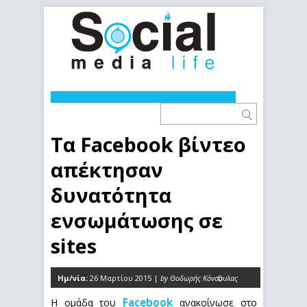
Τα Facebook βίντεο
απέκτησαν
δυνατότητα
ενσωμάτωσης σε
sites
Ημ/νία:
26 Μαρτίου 2015 |
by Θοδωρής Κόνσουλας
0
Facebook
Η ομάδα του
ανακοίνωσε στο