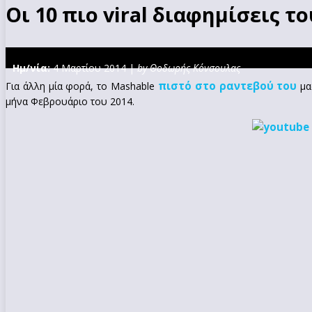
Οι 10 πιο viral διαφημίσεις 
Ημ/νία:
4 Μαρτίου 2014 |
by Θοδωρής Κόνσουλας
πιστό στο ραντεβού του
Για άλλη μία φορά, το Mashable
μας
μήνα Φεβρουάριο του 2014.