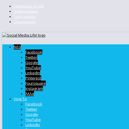
Σχετικά με το site
Αρθρογράφοι
Όροι χρήσης
Επικοινωνία
Νέα
Facebook
Twitter
Google
YouTube
LinkedIn
Pinterest
Foursquare
Instagram
Άλλα
How To
Facebook
Twitter
Google
YouTube
LinkedIn