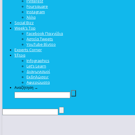
Pinterest
Foursquare
Instagram
Άλλα
Social Bizz
Week’s Top
Facebook Παιχνίδια
Αστεία Tweets
YouTube Βίντεο
Experts Corner
Έξτρα
Infographics
Let’s Learn
Διαγωνισμοί
Εκδηλώσεις
Αφιερώματα
Αναζήτηση →