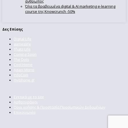
άνθρωπος
Όλα τα βραβευμένα digital & AI marketing e-learning
course της Knowcrunch -50%
Δες Επίσης
Digital Life
gameslife
Thats Life
Coming Soon
The Dots
Cool Home
Agapi Mono
InfoCom
myphone.gr
Σχετικά με το site
Αρθρογράφοι
Όροι χρήσης & Προστασία Προσωπικών Δεδομένων
Επικοινωνία