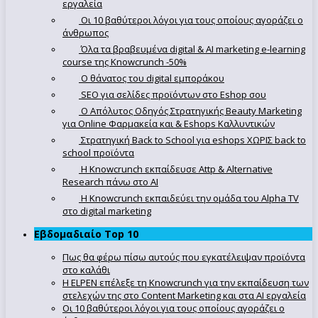
εργαλεία
Οι 10 βαθύτεροι λόγοι για τους οποίους αγοράζει ο
άνθρωπος
Όλα τα βραβευμένα digital & AI marketing e-learning
course της Knowcrunch -50%
Ο θάνατος του digital εμποράκου
SEO για σελίδες προϊόντων στο Eshop σου
Ο Απόλυτoς Οδηγός Στρατηγικής Beauty Marketing
για Online Φαρμακεία και & Eshops Καλλυντικών
Στρατηγική Back to School για eshops ΧΩΡΙΣ back to
school προϊόντα
Η Knowcrunch εκπαίδευσε Attp & Alternative
Research πάνω στο ΑΙ
Η Knowcrunch εκπαιδεύει την ομάδα του Alpha TV
στο digital marketing
Εβδομαδιαίο Top 10
Πως θα φέρω πίσω αυτούς που εγκατέλειψαν προϊόντα
στο καλάθι
Η ELPEN επέλεξε τη Knowcrunch για την εκπαίδευση των
στελεχών της στο Content Marketing και στα AI εργαλεία
Οι 10 βαθύτεροι λόγοι για τους οποίους αγοράζει ο