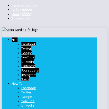
Σχετικά με το site
Αρθρογράφοι
Όροι χρήσης
Επικοινωνία
Νέα
Facebook
Twitter
Google
YouTube
LinkedIn
Pinterest
Foursquare
Instagram
Άλλα
How To
Facebook
Twitter
Google
YouTube
LinkedIn