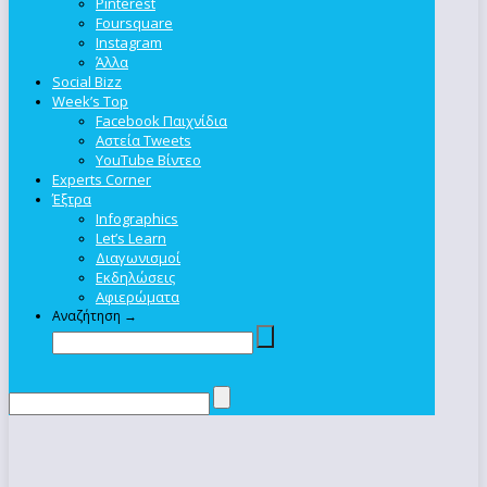
Pinterest
Foursquare
Instagram
Άλλα
Social Bizz
Week’s Top
Facebook Παιχνίδια
Αστεία Tweets
YouTube Βίντεο
Experts Corner
Έξτρα
Infographics
Let’s Learn
Διαγωνισμοί
Εκδηλώσεις
Αφιερώματα
Αναζήτηση →