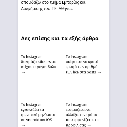
σπουδάζω στο τμήμα Εμπορίας και
Διαφήμισης του ΤΕΙ Αθήνας.
Δες επίσης και τα εξής άρθρα
Το Instagram
To Instagram
δοκιμάζει stickers με
σκέφτεται να κρατά
στίχους τραγουδιών
κρυφό των αριθμό
→
→
των like στα posts
Το Instagram
To Instagram
εγκαινιάζει τα
ετοιμάζεται να
φωνητικά μηνύματα
αλλάξει τον τρόπο
σε Android και iOS
που εμφανίζεται το
→
→
προφίλ σας