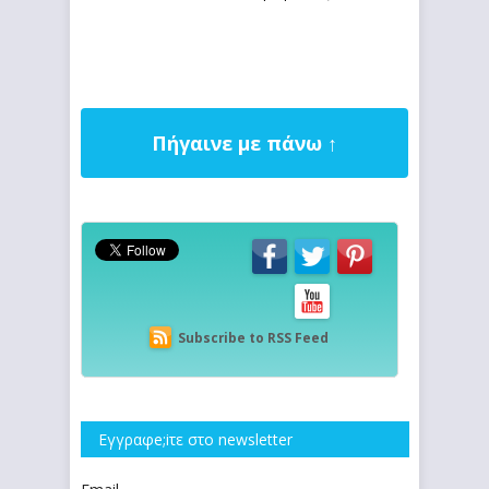
Πήγαινε με πάνω ↑
Subscribe to RSS Feed
Εγγραφe;iτε στο newsletter