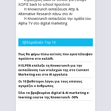
ΧΩΡΙΣ back to school προϊόντα
Η Knowcrunch εκπαίδευσε Attp &
Alternative Research πάνω στο ΑΙ
Η Knowcrunch εκπαιδεύει την ομάδα του
Alpha TV στο digital marketing
Εβδομαδιαίο Top 10
Πως θα φέρω πίσω αυτούς που εγκατέλειψαν
προϊόντα στο καλάθι
Η ELPEN επέλεξε τη Knowcrunch για την
εκπαίδευση των στελεχών της στο Content
Marketing και στα AI εργαλεία
Οι 10 βαθύτεροι λόγοι για τους οποίους
αγοράζει ο άνθρωπος
Όλα τα βραβευμένα digital & AI marketing e-
learning course της Knowcrunch -50%