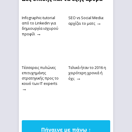
Infographic-tutorial
SEO vs Social Media:
→
από το Linkedin για
αρχίζει το ματς
δημιουργία ισχυρού
→
προφίλ
Τέσσερεις πυλώνες
Τελικά ήταν το 2016 η
επιτυχημένης
χειρότερη χρονιά ή
→
στρατηγικής προς το
όχι;
κοινό των IT experts
→
Πήγαινε με πάνω ↑