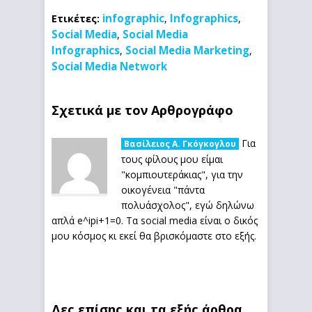
infographic
Infographics
Ετικέτες:
,
,
Social Media
Social Media
,
Infographics
Social Media Marketing
,
,
Social Media Network
Σχετικά με τον Αρθρογράφο
Για
Βασίλειος Α. Γκόγκογλου
τους φίλους μου είμαι
"κομπιουτεράκιας", για την
οικογένεια "πάντα
πολυάσχολος", εγώ δηλώνω
απλά e^ipi+1=0. Τα social media είναι ο δικός
μου κόσμος κι εκεί θα βρισκόμαστε στο εξής.
Δες επίσης και τα εξής άρθρα