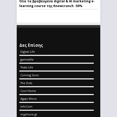
Όλα τα βραβευμένα digital & AI marketing e-
learning course της Knowcrunch -50%
Δες Επίσης
Digital Life
gameslife
Thats Life
Coming Soon
The Dots
Cool Home
Agapi Mono
InfoCom
myphone.gr