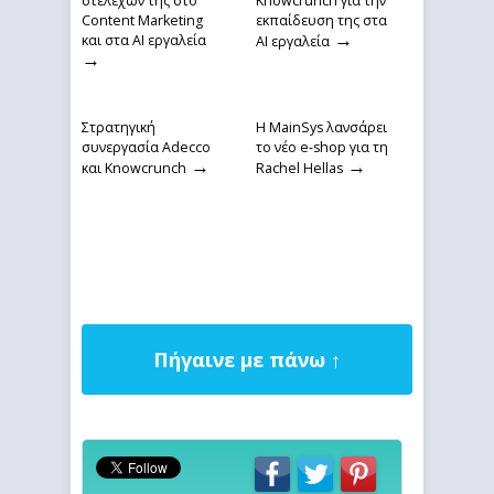
στελεχών της στο
Knowcrunch για την
Content Marketing
εκπαίδευση της στα
→
και στα AI εργαλεία
ΑΙ εργαλεία
→
Στρατηγική
Η MainSys λανσάρει
συνεργασία Adecco
το νέο e-shop για τη
→
→
και Knowcrunch
Rachel Hellas
Πήγαινε με πάνω ↑