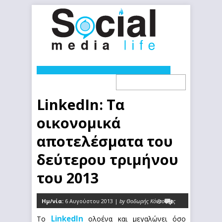
LinkedIn: Τα
οικονομικά
αποτελέσματα του
δεύτερου τριμήνου
του 2013
Ημ/νία:
6 Αυγούστου 2013 |
by Θοδωρής Κόνσουλας
0
LinkedIn
Το
ολοένα και μεγαλώνει όσο