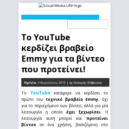
Το YouTube
κερδίζει βραβείο
Emmy για τα βίντεο
που προτείνει!
Ημ/νία:
3 Αυγούστου 2013 |
by Θοδωρής Κόνσουλας
0
YouTube
Το
κατάφερε να κερδίσει το
πρώτο του
τεχνικό βραβείο Emmy
, όχι
για το περιεχόμενο των βίντεο, αλλά για μία
λειτουργία η οποία
έχει ξεχωρίσει
. Η
λειτουργία αυτή μπορεί και
προτείνει
βίντεο
σε ένα χρήστη, βασιζόμενη στο