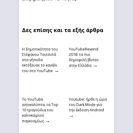
Δες επίσης και τα εξής άρθρα
Η δημοτικότητα του
YouTubeRewind
Στέφανου Τσιτσιπά
2018: τα πιο
στα γήπεδα
δημοφιλή βίντεο
→
εκτόξευσε το κανάλι
στην Ελλάδα
→
του στο YouTube
To YouTube
Youtube: ήρθε η ώρα
αποκαλύπτει τα Top
του Dark Mode για
10 τραγούδια του
την έκδοση Android
→
καλοκαιριού
→
παγκοσμίως