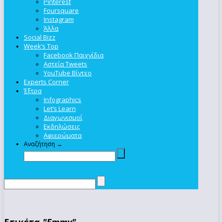
Pinterest
Foursquare
Instagram
Άλλα
Social Bizz
Week’s Top
Facebook Παιχνίδια
Αστεία Tweets
YouTube Βίντεο
Experts Corner
Έξτρα
Infographics
Let’s Learn
Διαγωνισμοί
Εκδηλώσεις
Αφιερώματα
Αναζήτηση →
Ετικέτα
"Emmy"