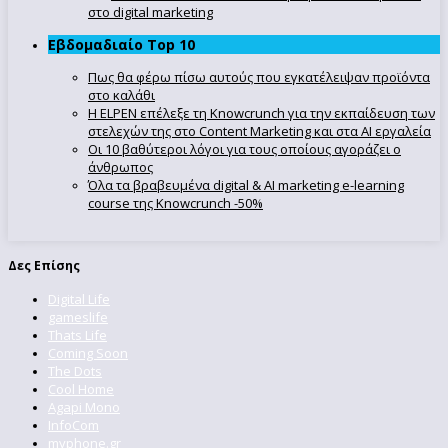
στο digital marketing
Εβδομαδιαίο Top 10
Πως θα φέρω πίσω αυτούς που εγκατέλειψαν προϊόντα
στο καλάθι
Η ELPEN επέλεξε τη Knowcrunch για την εκπαίδευση των
στελεχών της στο Content Marketing και στα AI εργαλεία
Οι 10 βαθύτεροι λόγοι για τους οποίους αγοράζει ο
άνθρωπος
Όλα τα βραβευμένα digital & AI marketing e-learning
course της Knowcrunch -50%
Δες Επίσης
Digital Life
gameslife
Thats Life
Coming Soon
The Dots
Cool Home
Agapi Mono
InfoCom
myphone.gr