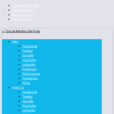
Σχετικά με το site
Αρθρογράφοι
Όροι χρήσης
Επικοινωνία
Νέα
Facebook
Twitter
Google
YouTube
LinkedIn
Pinterest
Foursquare
Instagram
Άλλα
How To
Facebook
Twitter
Google
YouTube
LinkedIn