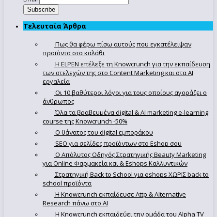
Τελευταία Άρθρα
Πως θα φέρω πίσω αυτούς που εγκατέλειψαν
προϊόντα στο καλάθι
Η ELPEN επέλεξε τη Knowcrunch για την εκπαίδευση
των στελεχών της στο Content Marketing και στα AI
εργαλεία
Οι 10 βαθύτεροι λόγοι για τους οποίους αγοράζει ο
άνθρωπος
Όλα τα βραβευμένα digital & AI marketing e-learning
course της Knowcrunch -50%
Ο θάνατος του digital εμποράκου
SEO για σελίδες προϊόντων στο Eshop σου
Ο Απόλυτoς Οδηγός Στρατηγικής Beauty Marketing
για Online Φαρμακεία και & Eshops Καλλυντικών
Στρατηγική Back to School για eshops ΧΩΡΙΣ back to
school προϊόντα
Η Knowcrunch εκπαίδευσε Attp & Alternative
Research πάνω στο ΑΙ
Η Knowcrunch εκπαιδεύει την ομάδα του Alpha TV