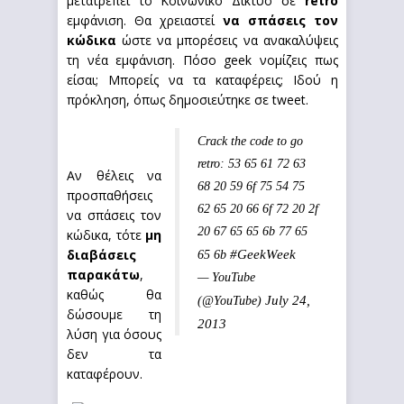
μετατρέπει το Κοινωνικό Δίκτυο σε
retro
εμφάνιση. Θα χρειαστεί
να σπάσεις τον
κώδικα
ώστε να μπορέσεις να ανακαλύψεις
τη νέα εμφάνιση. Πόσο geek νομίζεις πως
είσαι; Μπορείς να τα καταφέρεις; Ιδού η
πρόκληση, όπως δημοσιεύτηκε σε tweet.
Crack the code to go
retro: 53 65 61 72 63
Αν θέλεις να
68 20 59 6f 75 54 75
προσπαθήσεις
62 65 20 66 6f 72 20 2f
να σπάσεις τον
20 67 65 65 6b 77 65
κώδικα, τότε
μη
διαβάσεις
#GeekWeek
65 6b
παρακάτω
,
— YouTube
καθώς θα
July 24,
(@YouTube)
δώσουμε τη
2013
λύση για όσους
δεν τα
καταφέρουν.