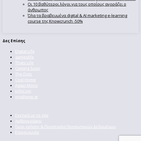
Οι 10 βαθύτεροι λόγοι για τους οποίους αγοράζει ο
άνθρωπος
Όλα τα βραβευμένα digital & AI marketing e-learning
course της Knowcrunch -50%
Δες Επίσης
Digital Life
gameslife
Thats Life
Coming Soon
The Dots
Cool Home
Agapi Mono
InfoCom
myphone.gr
Σχετικά με το site
Αρθρογράφοι
Όροι χρήσης & Προστασία Προσωπικών Δεδομένων
Επικοινωνία