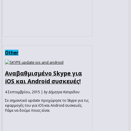
Other
Αναβαθμισμένο Skype για
iOS και Android συσκευές!
4 Σεπτεμβρίου, 2015 |
by Δήμητρα Κατερέλου
Σε σημαντικό update προχώρησε το Skype για τις
εφαρμογές του για iOS και Android συσκευές.
Πάμε να δούμε ποιες είναι