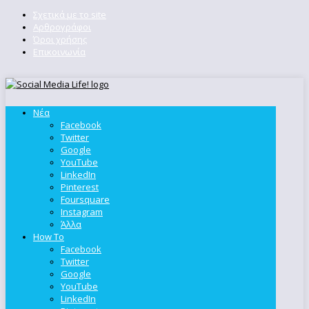
Σχετικά με το site
Αρθρογράφοι
Όροι χρήσης
Επικοινωνία
Νέα
Facebook
Twitter
Google
YouTube
LinkedIn
Pinterest
Foursquare
Instagram
Άλλα
How To
Facebook
Twitter
Google
YouTube
LinkedIn