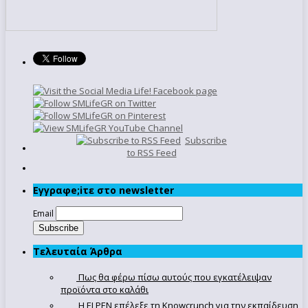
Subscribe
to RSS Feed
Εγγραφe;iτε στο newsletter
Email
Τελευταία Άρθρα
Πως θα φέρω πίσω αυτούς που εγκατέλειψαν
προϊόντα στο καλάθι
Η ELPEN επέλεξε τη Knowcrunch για την εκπαίδευση