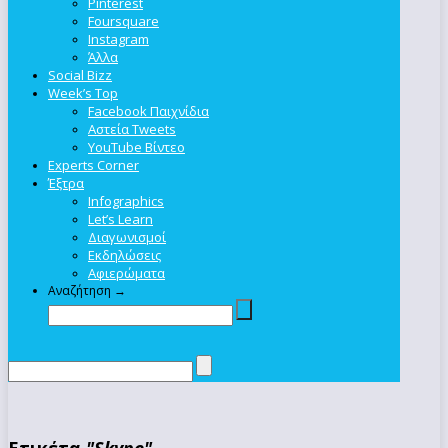
Pinterest
Foursquare
Instagram
Άλλα
Social Bizz
Week’s Top
Facebook Παιχνίδια
Αστεία Tweets
YouTube Βίντεο
Experts Corner
Έξτρα
Infographics
Let’s Learn
Διαγωνισμοί
Εκδηλώσεις
Αφιερώματα
Αναζήτηση →
Ετικέτα
"Skype"