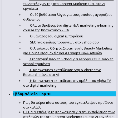
των στελεχών της στο Content Marketing και στα AI
εργαλεία
Οι 10 βαθύτεροι λόγοι για τους οποίους αγοράζει ο
άνθρωπος
Όλα τα βραβευμένα digital & AI marketing e-learning
course της Knowcrunch -50%
Ο θάνατος του digital εμποράκου
SEO για σελίδες προϊόντων στο Eshop σου
Ο Απόλυτoς Οδηγός Στρατηγικής Beauty Marketing
για Online Φαρμακεία και & Eshops Καλλυντικών
Στρατηγική Back to School για eshops ΧΩΡΙΣ back to
school προϊόντα
Η Knowcrunch εκπαίδευσε Attp & Alternative
Research πάνω στο ΑΙ
Η Knowcrunch εκπαιδεύει την ομάδα του Alpha TV
στο digital marketing
Εβδομαδιαίο Top 10
Πως θα φέρω πίσω αυτούς που εγκατέλειψαν προϊόντα
στο καλάθι
Η ELPEN επέλεξε τη Knowcrunch για την εκπαίδευση των
στελεχών της στο Content Marketing και στα AI εργαλεία