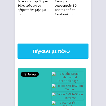
Facebook: περιθώριο
Ξεκίνησε η
10 λεπτών για να
υποστήριξη 3D
σβήσετε ένα μήνυμα
photos από το
→
→
Facebook
Πήγαινε με πάνω ↑