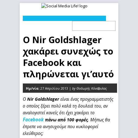
Ο Nir Goldshlager
χακάρει συνεχώς το
Facebook και
πληρώνεται γι’αυτό
Ημ/νία:
27 Απριλίου 2013 |
by Θοδωρής Κόνσουλας
0
Ο
Nir Goldshlager
είναι ένας προγραμματιστής
ο οποίος ξέρει πολύ καλά τη δουλειά του, αν
αναλογιστεί κανείς ότι έχει χακάρει το
Facebook
πάνω από 100 φορές
. Μήπως θα
έπρεπε να ανησυχούμε που κυκλοφορεί
ελεύθερος;