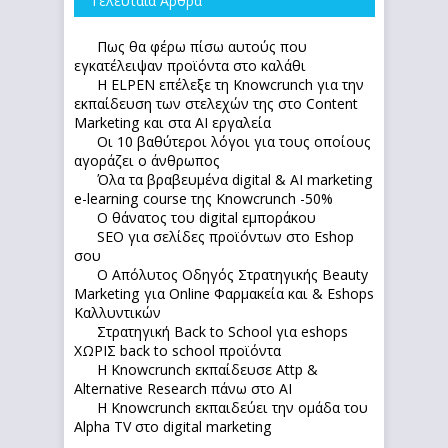
Τελευταία Άρθρα
Πως θα φέρω πίσω αυτούς που
εγκατέλειψαν προϊόντα στο καλάθι
Η ELPEN επέλεξε τη Knowcrunch για την
εκπαίδευση των στελεχών της στο Content
Marketing και στα AI εργαλεία
Οι 10 βαθύτεροι λόγοι για τους οποίους
αγοράζει ο άνθρωπος
Όλα τα βραβευμένα digital & AI marketing
e-learning course της Knowcrunch -50%
Ο θάνατος του digital εμποράκου
SEO για σελίδες προϊόντων στο Eshop
σου
Ο Απόλυτoς Οδηγός Στρατηγικής Beauty
Marketing για Online Φαρμακεία και & Eshops
Καλλυντικών
Στρατηγική Back to School για eshops
ΧΩΡΙΣ back to school προϊόντα
Η Knowcrunch εκπαίδευσε Attp &
Alternative Research πάνω στο ΑΙ
Η Knowcrunch εκπαιδεύει την ομάδα του
Alpha TV στο digital marketing