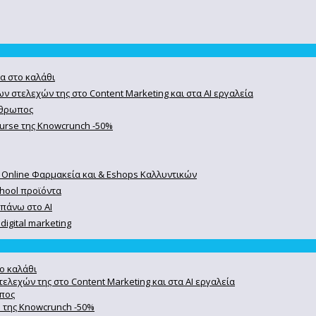
α στο καλάθι
ν στελεχών της στο Content Marketing και στα AI εργαλεία
άνθρωπος
course της Knowcrunch -50%
 Online Φαρμακεία και & Eshops Καλλυντικών
chool προϊόντα
 πάνω στο ΑΙ
igital marketing
ο καλάθι
ελεχών της στο Content Marketing και στα AI εργαλεία
ωπος
se της Knowcrunch -50%