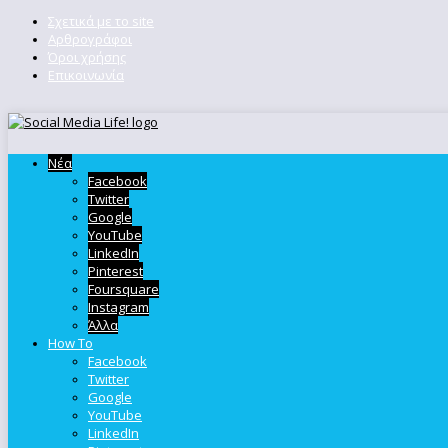
Σχετικά με το site
Αρθρογράφοι
Όροι χρήσης
Επικοινωνία
Νέα
Facebook
Twitter
Google
YouTube
LinkedIn
Pinterest
Foursquare
Instagram
Άλλα
How To
Facebook
Twitter
Google
YouTube
LinkedIn