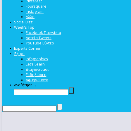
Pinterest
Foursquare
Instagram
Άλλα
Social Bizz
Week’s Top
Facebook Παιχνίδια
Αστεία Tweets
YouTube Βίντεο
Experts Corner
Έξτρα
Infographics
Let’s Learn
Διαγωνισμοί
Εκδηλώσεις
Αφιερώματα
Αναζήτηση →