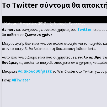
Το Twitter σύντομα θα αποκτ
Ημ/νία:
16 Απριλίου 2013 |
by Θοδωρής Κόνσουλας
Twitter
Gamers
και συγχρόνως φανατικοί χρήστες του
, ετοιμασ
θα παίζεται σε
ζωντανό χρόνο
.
Μέχρι στιγμής δεν είναι γνωστά πολλά στοιχεία για το παιχνίδι, κ
όταν το παιχνίδι θα βρίσκεται στη δοκιμαστική έκδοση beta.
Αυτό που γνωρίζουμε είναι πως οι χρήστες με
μεγάλο αριθμό τ
δυνάμεις
τις οποίες το παιχνίδι υπόσχεται αν ο χρήστης καταφέρε
να ακολουθήσετε
Μπορείτε
το War Cluster στο Twitter για να 
AllTwitter
Πηγή: