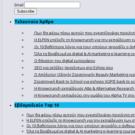
Email
Τελευταία Άρθρα
Πως θα φέρω πίσω αυτούς που εγκατέλειψαν προϊόντ
Η ELPEN επέλεξε τη Knowcrunch για την εκπαίδευση τω
Οι 10 βαθύτεροι λόγοι για τους οποίους αγοράζει ο 
Όλα τα βραβευμένα digital & AI marketing e-learning 
Ο θάνατος του digital εμποράκου
SEO για σελίδες προϊόντων στο Eshop σου
Ο Απόλυτoς Οδηγός Στρατηγικής Beauty Marketing για
Στρατηγική Back to School για eshops ΧΩΡΙΣ back to s
Η Knowcrunch εκπαίδευσε Attp & Alternative Research
Η Knowcrunch εκπαιδεύει την ομάδα του Alpha TV στο d
Εβδομαδιαίο Top 10
Πως θα φέρω πίσω αυτούς που εγκατέλειψαν προϊόντα στ
Η ELPEN επέλεξε τη Knowcrunch για την εκπαίδευση των στ
Οι 10 βαθύτεροι λόγοι για τους οποίους αγοράζει ο άνθρ
Όλα τα βραβευμένα digital & AI marketing e-learning cour