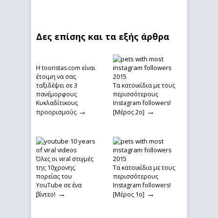
Δες επίσης και τα εξής άρθρα
Η tooristas.com είναι
έτοιμη να σας
ταξιδέψει σε 3
Τα κατοικίδια με τους
πανέμορφους
περισσότερους
Κυκλαδίτικους
Instagram followers!
→
→
προορισμούς
[Μέρος 2ο]
Όλες οι viral στιγμές
της 10χρονης
Τα κατοικίδια με τους
πορείας του
περισσότερους
YouTube σε ένα
Instagram followers!
→
→
βίντεο!
[Μέρος 1ο]