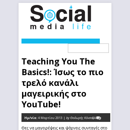
Teaching You The
Basics!: Ίσως το πιο
τρελό κανάλι
μαγειρικής στο
YouTube!
Ημ/νία:
4 Μαρτίου 2013 |
by Θοδωρής Κόνσουλας
0
Θες να μαγειρέψεις και ψάχνεις συνταγές στο