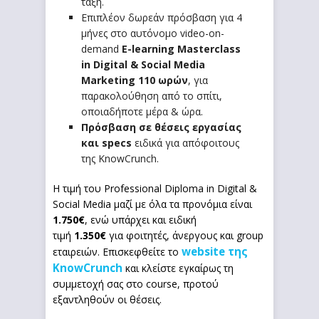
τάξη.
Επιπλέον δωρεάν πρόσβαση για 4
μήνες στο αυτόνομο video-on-
demand
E
-learning
M
asterclass
in
Digital
&
Social
Media
Marketing
110 ωρών
, για
παρακολούθηση από το σπίτι,
οποιαδήποτε μέρα & ώρα.
Πρόσβαση σε θέσεις εργασίας
και
specs
ειδικά για απόφοιτους
της KnowCrunch.
Η τιμή του Professional Diploma in Digital &
Social Media μαζί με όλα τα προνόμια είναι
1.750€
, ενώ υπάρχει και ειδική
τιμή
1.350€
για φοιτητές, άνεργους και group
website της
εταιρειών. Επισκεφθείτε το
KnowCrunch
και κλείστε εγκαίρως τη
συμμετοχή σας στο course, προτού
εξαντληθούν οι θέσεις.