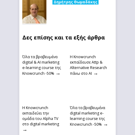
Δημήτρης Θωμαδάκης
Δες επίσης και τα εξής άρθρα
Όλα τα βραβευμένα
Η Knowcrunch
digital & AI marketing
εκπαίδευσε Attp &
e-learning course της
Alternative Research
→
→
Knowcrunch -50%
πάνω στο ΑΙ
Η Knowcrunch
Όλα τα βραβευμένα
εκπαιδεύει την
digital marketing e-
ομάδα του Alpha TV
learning course της
→
στο digital marketing
Knowcrunch -50%
→