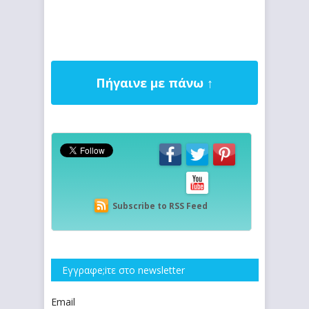
Πήγαινε με πάνω ↑
Subscribe to RSS Feed
Εγγραφe;iτε στο newsletter
Email