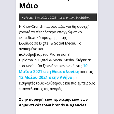
Μάιο
Ημ/νία:
15 Απριλίου 2021 |
by Δημήτρης Θωμαδάκης
0
Η KnowCrunch παρουσιάζει για 6η συνεχή
χρονιά το πληρέστερο επαγγελματικό
εκπαιδευτικό πρόγραμμα της
Ελλάδας σε Digital & Social Media. Το
αγαπημένο και
πολυβραβευμένο Professional
Diploma in Digital & Social Media, διάρκειας
10
138 ωρών, θα ξεκινήσει κανονικά στις
Μαΐου 2021 στη Θεσσαλονίκη
και στις
12 Μαΐου 2021 στην Αθήνα
με
εισηγητές τους καλύτερους και πιο έμπειρους
επαγγελματίες της αγοράς.
Στην κορυφή των προτιμήσεων των
σημαντικότερων brands & agencies