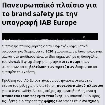
Πανευρωπαϊκό πλαίσιο για
το brand safety με την
υπογραφή ΙΑΒ Europe
0
Ημ/νία:
28 Ιανουαρίου 2020 |
by Δημήτρης Θωμαδάκης
Ο πανευρωπαϊκός φορέας για το ψηφιακό διαφημιστικό
οικοσύστημα, θεωρεί ότι το
2020
η ασφάλεια της διαφημιζόμενης
μάρκας στο Διαδίκτυο είναι το ίδιο σημαντική με τη διασφάλιση
του
viewability
της διαφήμισης, την
πιστοποίηση
των
μετρήσεων και τη
βελτίωση των προτύπων
διαφάνειας και
εμπειρίας του χρήστη.
Πρόθεση του IAB Europe είναι να συνεργαστεί στενά με τα
εθνικά του μέλη για την υιοθέτηση
πανευρωπαϊκού πλαισίου
για το brand safety. Άμεσος στόχος της πρωτοβουλίας είναι η
αποκατάσταση της εμπιστοσύνης
των καταναλωτών προς
τις μάρκες, η διατήρηση της
φήμης
των brands και η
ενίσχυση