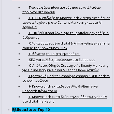
Πως θα φέρω πίσω αυτούς που εγκατέλειψαν
προϊόντα στο καλάθι
Η ELPEN επέλεξε τη Knowcrunch για την εκπαίδευση
των στελεχών της στο Content Marketing και στα AI
εργαλεία
Οι 10 βαθύτεροι λόγοι για τους οποίους αγοράζει ο
άνθρωπος
Όλα τα βραβευμένα digital & AI marketing e-learning
course της Knowcrunch -50%
Ο θάνατος του digital εμποράκου
SEO για σελίδες προϊόντων στο Eshop σου
Ο Απόλυτoς Οδηγός Στρατηγικής Beauty Marketing
για Online Φαρμακεία και & Eshops Καλλυντικών
Στρατηγική Back to School για eshops ΧΩΡΙΣ back to
school προϊόντα
Η Knowcrunch εκπαίδευσε Attp & Alternative
Research πάνω στο ΑΙ
Η Knowcrunch εκπαιδεύει την ομάδα του Alpha TV
στο digital marketing
Εβδομαδιαίο Top 10