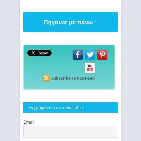
Πήγαινε με πάνω ↑
Subscribe to RSS Feed
Εγγραφe;iτε στο newsletter
Email