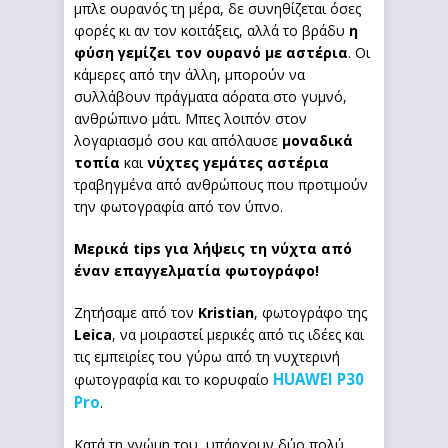
μπλε ουρανός τη μέρα, δε συνηθίζεται όσες
φορές κι αν τον κοιτάξεις, αλλά το βράδυ
η
φύση γεμίζει τον ουρανό με αστέρια
. Οι
κάμερες από την άλλη, μπορούν να
συλλάβουν πράγματα αόρατα στο γυμνό,
ανθρώπινο μάτι. Μπες λοιπόν στον
λογαριασμό σου και απόλαυσε
μοναδικά
τοπία
και
νύχτες γεμάτες αστέρια
τραβηγμένα από ανθρώπους που προτιμούν
την φωτογραφία από τον ύπνο.
Μερικά
tips
για λήψεις τη νύχτα από
έναν επαγγελματία φωτογράφο!
Ζητήσαμε από τον
Kristian
, φωτογράφο της
Leica
, να μοιραστεί μερικές από τις ιδέες και
τις εμπειρίες του γύρω από τη νυχτερινή
HUAWEI P30
φωτογραφία και το κορυφαίο
Pro
.
Κατά τη γνώμη του, υπάρχουν δύο πολύ