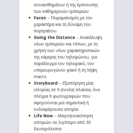
συναισθημάτων ή της έμπνευσης
των καθημερινών εμπειριών.
Faces
– Πειραματισμός με τον
χαρακτήρα και τη δύναμη του
πορτραίτου.
Going
the
Distance
– Ανακάλυψη
νέων εμπειριών και τόπων, με τη
χρήση των νέων χαρακτηριστικών
της κάμερας του τηλεφώνου, για
παράδειγμα τον τηλεφακό, τον
υπερευρυγώνιο φακό ή τη λήψη
macro.
Storyboard
– Εξιστόρηση μίας
ιστορίας σε 9 (εννέα) πλαίσια, ένα
πλέγμα 9 φωτογραφιών που
αφηγούνται μια σημαντική ή
ενδιαφέρουσα ιστορία.
Life
Now
– Μαγνητοσκόπηση
ιστοριών σε λιγότερο από 30
δευτερόλεπτα