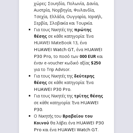
χώρες: Σουηδία, Πολωνία, Δανία,
Αυστρία, Νορβηγία, Φινλανδία,
Τσεχία, Ελλάδα, Ουγγαρία, Ισραήλ,
Σερβία, Σλοβακία και Τουρκία.
Για τους Νικητές της
πρώτης
θέσης
σε κάθε κατηγορία: Ένα
HUAWEI MateBook 13, ένα
HUAWEI Watch GT
HUAWEI
, ένα
P30 Pro
, το ποσό των
000
EUR
και
έναν e-voucher κωδικό αξίας
$250
για το Trip Advisor.
Για τους Νικητές της
δεύτερης
θέσης
σε κάθε κατηγορία: Ένα
HUAWEI P30 Pro
.
Για τους Νικητές της
τρίτης θέσης
HUAWEI
σε κάθε κατηγορία: Ένα
P30
.
Ο Νικητής του
Βραβείου του
HUAWEI P30
Κοινού
θα λάβει ένα
Pro
HUAWEI Watch GT
και ένα
.