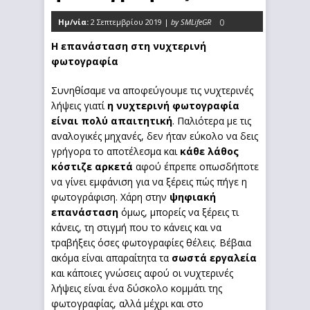
Ημ/νία:
2 Σεπτεμβρίου 2019 |
by SMLifeGR
0
Η επανάσταση στη νυχτερινή
φωτογραφία
Συνηθίσαμε να αποφεύγουμε τις νυχτερινές
λήψεις γιατί
η νυχτερινή φωτογραφία
είναι πολύ απαιτητική
. Παλιότερα με τις
αναλογικές μηχανές, δεν ήταν εύκολο να δεις
γρήγορα το αποτέλεσμα και
κάθε λάθος
κόστιζε αρκετά
αφού έπρεπε οπωσδήποτε
να γίνει εμφάνιση για να ξέρεις πώς πήγε η
φωτογράφιση. Χάρη στην
ψηφιακή
επανάσταση
όμως, μπορείς να ξέρεις τι
κάνεις, τη στιγμή που το κάνεις και να
τραβήξεις όσες φωτογραφίες θέλεις. Βέβαια
ακόμα είναι απαραίτητα τα
σωστά εργαλεία
και κάποιες γνώσεις αφού οι νυχτερινές
λήψεις είναι ένα δύσκολο κομμάτι της
φωτογραφίας, αλλά μέχρι και στο