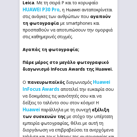
Leica
. Με τη σειρά P και το κορυφαίο
HUAWEI P30 Pro
, η Huawei ανταποκρίνεται
στις ανάγκες των ανθρώπων που
αγαπούν
τη φωτογραφία
με smartphones και
προσπαθούν να αποτυπώσουν την ομορφιά
στις καθημερινές στιγμές.
Αγαπάς τη φωτογραφία;
Πάρε μέρος στο μεγάλο φωτογραφικό
διαγωνισμό
InFocus
Award
s
της
Huawei
.
Huawei
Ο
πανευρωπαϊκός
διαγωνισμός
InFocus Awards
αποτελεί την ευκαιρία σου
να δοκιμάσεις τις ικανότητές σου και να
δείξεις το ταλέντο σου στον κόσμο! Η
Huawei
παράλληλα με τη συνεχή
εξέλιξη
των συσκευών της
με στόχο την υπέρτατη
εμπειρία φωτογραφίας, θέλει με αυτή τη
διοργάνωση να επιβραβεύσει τα ανερχόμενα
ταλέντα και τους λάτρεις της φωτογραφίας και