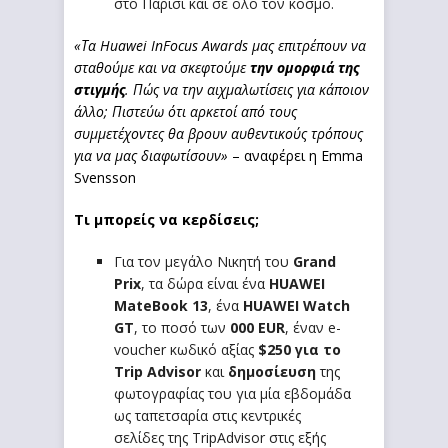
στο Παρίσι και σε όλο τον κόσμο.
«Τα Huawei InFocus Awards μας επιτρέπουν να
σταθούμε και να σκεφτούμε
την
ομορφιά της
στιγμής
. Πώς να την αιχμαλωτίσεις για κάποιον
άλλο; Πιστεύω ότι αρκετοί από τους
συμμετέχοντες θα βρουν αυθεντικούς τρόπους
για να μας διαφωτίσουν»
– αναφέρει η Emma
Svensson
Τι μπορείς να κερδίσεις;
Για τον μεγάλο Νικητή του
Grand
Prix
, τα δώρα είναι ένα
HUAWEI
MateBook
13
, ένα
HUAWEI
Watch
GT
, το ποσό των
000
EUR
, έναν e-
voucher κωδικό αξίας
$250 για το
Trip
Advisor
και
δημοσίευση
της
φωτογραφίας του για μία εβδομάδα
ως ταπετσαρία στις κεντρικές
σελίδες της TripAdvisor στις εξής