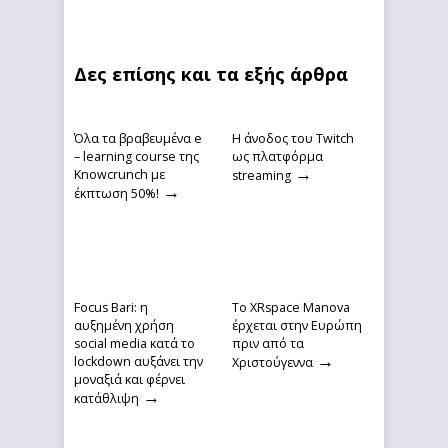
Δες επίσης και τα εξής άρθρα
Όλα τα βραβευμένα e
Η άνοδος του Twitch
– learning course της
ως πλατφόρμα
→
Knowcrunch με
streaming
→
έκπτωση 50%!
Focus Bari: η
Το XRspace Manova
αυξημένη χρήση
έρχεται στην Ευρώπη
social media κατά το
πριν από τα
→
lockdown αυξάνει την
Χριστούγεννα
μοναξιά και φέρνει
→
κατάθλιψη