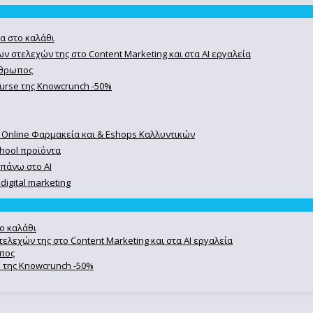
α στο καλάθι
ν στελεχών της στο Content Marketing και στα AI εργαλεία
άνθρωπος
course της Knowcrunch -50%
 Online Φαρμακεία και & Eshops Καλλυντικών
chool προϊόντα
 πάνω στο ΑΙ
igital marketing
ο καλάθι
ελεχών της στο Content Marketing και στα AI εργαλεία
ωπος
se της Knowcrunch -50%