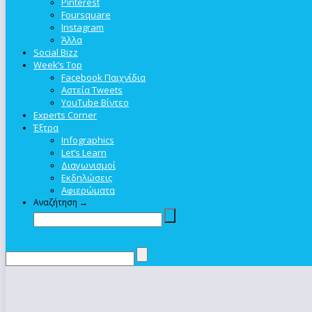
Pinterest
Foursquare
Instagram
Άλλα
Social Bizz
Week’s Top
Facebook Παιχνίδια
Αστεία Tweets
YouTube Βίντεο
Experts Corner
Έξτρα
Infographics
Let’s Learn
Διαγωνισμοί
Εκδηλώσεις
Αφιερώματα
Αναζήτηση →