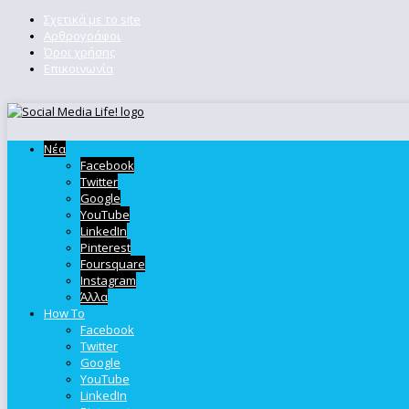
Σχετικά με το site
Αρθρογράφοι
Όροι χρήσης
Επικοινωνία
Νέα
Facebook
Twitter
Google
YouTube
LinkedIn
Pinterest
Foursquare
Instagram
Άλλα
How To
Facebook
Twitter
Google
YouTube
LinkedIn