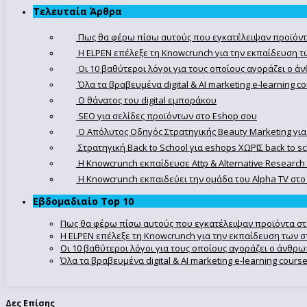
Τελευταία Άρθρα
Πως θα φέρω πίσω αυτούς που εγκατέλειψαν προϊόντ
Η ELPEN επέλεξε τη Knowcrunch για την εκπαίδευση τω
Οι 10 βαθύτεροι λόγοι για τους οποίους αγοράζει ο 
Όλα τα βραβευμένα digital & AI marketing e-learning 
Ο θάνατος του digital εμποράκου
SEO για σελίδες προϊόντων στο Eshop σου
Ο Απόλυτoς Οδηγός Στρατηγικής Beauty Marketing για
Στρατηγική Back to School για eshops ΧΩΡΙΣ back to s
Η Knowcrunch εκπαίδευσε Attp & Alternative Research
Η Knowcrunch εκπαιδεύει την ομάδα του Alpha TV στο d
Εβδομαδιαίο Top 10
Πως θα φέρω πίσω αυτούς που εγκατέλειψαν προϊόντα στ
Η ELPEN επέλεξε τη Knowcrunch για την εκπαίδευση των στ
Οι 10 βαθύτεροι λόγοι για τους οποίους αγοράζει ο άνθρ
Όλα τα βραβευμένα digital & AI marketing e-learning cour
Δες Επίσης