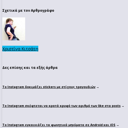
Σχετικά με τον Αρθρογράφο
Χριστίνα Κιτσάτη
Δες επίσης και τα εξής άρθρα
Το Instagram δοκιμάζει stickers με στίχους τραγουδιών
→
To Instagram σκέφτεται να κρατά κρυφό των αριθμό των like στα posts
→
Το Instagram εγκαινιάζει τα φωνητικά μηνύματα σε Android και iOS
→