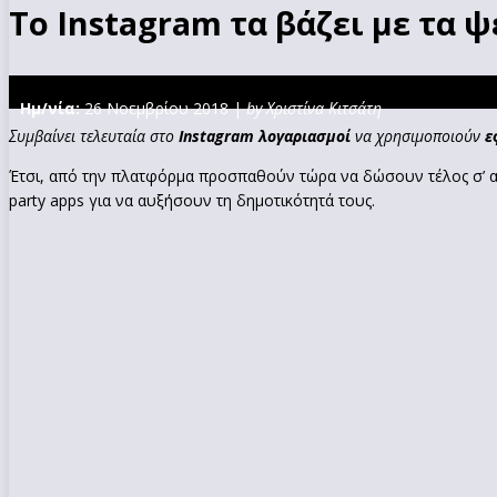
Το Ιnstagram τα βάζει με τα ψ
Ημ/νία:
26 Νοεμβρίου 2018 |
by Χριστίνα Κιτσάτη
Συμβαίνει τελευταία στο
Instagram
λογαριασμοί
να χρησιμοποιούν
ε
Έτσι, από την πλατφόρμα προσπαθούν τώρα να δώσουν τέλος σ’ αυ
party apps για να αυξήσουν τη δημοτικότητά τους.