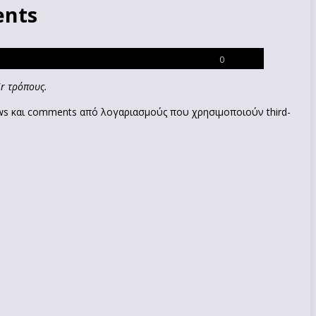
ents
0
ir τρόπους.
ows και comments από λογαριασμούς που χρησιμοποιούν third-