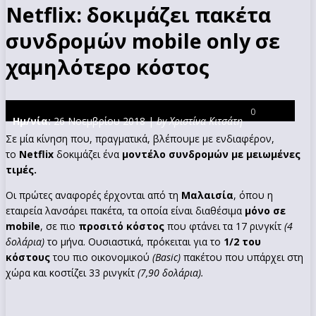
Netflix: δοκιμάζει πακέτα
συνδρομών mobile only σε
χαμηλότερο κόστος
0
Ημ/νία:
26 Νοεμβρίου 2018 |
by Χριστίνα Κιτσάτη
Σε μία κίνηση που, πραγματικά, βλέπουμε με ενδιαφέρον,
το
Netflix
δοκιμάζει ένα
μοντέλο συνδρομών με μειωμένες
τιμές.
Οι πρώτες αναφορές έρχονται από τη
Μαλαισία
, όπου η
εταιρεία λανσάρει πακέτα, τα οποία είναι διαθέσιμα
μόνο σε
mobile
, σε πιο
προσιτό κόστος
που φτάνει τα 17 ρινγκίτ
(4
δολάρια)
το μήνα. Ουσιαστικά, πρόκειται για το
1/2 του
κόστους
του πιο οικονομικού
(Basic)
πακέτου που υπάρχει στη
χώρα και κοστίζει 33 ρινγκίτ
(7,90 δολάρια).