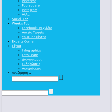
Pinterest
Foursquare
Instagram
Άλλα
Social Bizz
Week’s Top
Facebook Παιχνίδια
Αστεία Tweets
YouTube Βίντεο
Experts Corner
Έξτρα
Infographics
Let’s Learn
Διαγωνισμοί
Εκδηλώσεις
Αφιερώματα
Αναζήτηση →