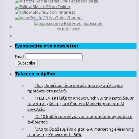
Subscribe
to RSS Feed
Εγγραφe;iτε στο newsletter
Email
Τελευταία Άρθρα
Πως θα φέρω πίσω αυτούς που εγκατέλειψαν
προϊόντα στο καλάθι
Η ELPEN επέλεξε τη Knowcrunch για την εκπαίδευση
των στελεχών της στο Content Marketing και στα AI
εργαλεία
Οι 10 βαθύτεροι λόγοι για τους οποίους αγοράζει ο
άνθρωπος
Όλα τα βραβευμένα digital & AI marketing e-learning
course της Knowcrunch -50%