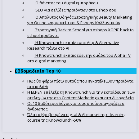
Ο θάνατος του digital εμποράκου
SEO για σελίδες προϊόντων στο Eshop σου
Ο Απόλυτoς Οδηγός Στρατηγικής Beauty Marketing
για Online Φαρμακεία και & Eshops Καλλυντικών
Στρατηγική Back to School για eshops ΧΩΡΙΣ back to
school προϊόντα
Η Knowcrunch εκπαίδευσε Attp & Alternative
Research πάνω στο ΑΙ
Η Knowcrunch εκπαιδεύει την ομάδα του Alpha TV
στο digital marketing
Εβδομαδιαίο Top 10
Πως θα φέρω πίσω αυτούς που εγκατέλειψαν προϊόντα
στο καλάθι
Η ELPEN επέλεξε τη Knowcrunch για την εκπαίδευση των
στελεχών της στο Content Marketing και στα AI εργαλεία
Οι 10 βαθύτεροι λόγοι για τους οποίους αγοράζει ο
άνθρωπος
Όλα τα βραβευμένα digital & AI marketing e-learning
course της Knowcrunch -50%