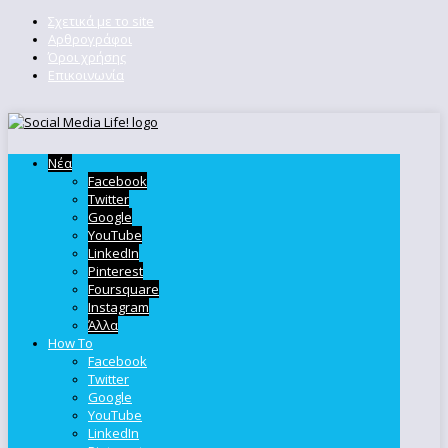
Σχετικά με το site
Αρθρογράφοι
Όροι χρήσης
Επικοινωνία
Νέα
Facebook
Twitter
Google
YouTube
LinkedIn
Pinterest
Foursquare
Instagram
Άλλα
How To
Facebook
Twitter
Google
YouTube
LinkedIn