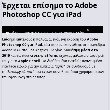
Έρχεται επίσημα το Adobe
Photoshop CC για iPad
0
Ημ/νία:
25 Οκτωβρίου 2018 |
by Χριστίνα Κιτσάτη
Επίσημη επιτέλους η πολυαναμενόμενη έκδοση του
Adobe
Photoshop CC για iPad
, κάτι που ανακοινώθηκε στο συνέδριο
Adobe MAX στο Los Angeles. Θα γίνει διαθέσιμη
μέσα στο
2019
και θα είναι
cross-
platform
, έχοντας μάλιστα υποστήριξη
και για το
Apple Pencil
. Θα διαθέτει ένα εντελώς ανανεωμένο
interface ειδικό για την εμπειρία
“αφής”
, σε συνδυασμό με
τη
“λειτουργικότητα”
που έχουν συνηθίσει όσοι χρησιμοποιούν
την εφαρμογή στο desktop.