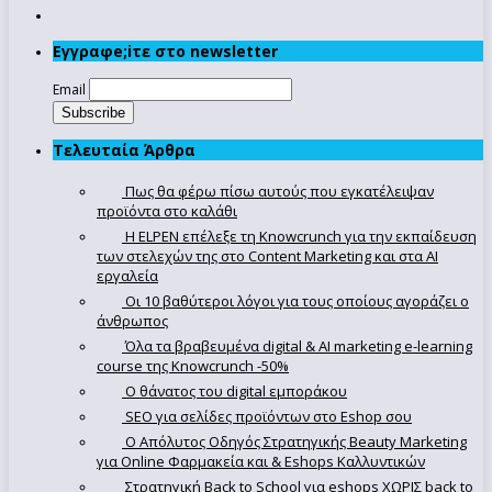
Εγγραφe;iτε στο newsletter
Email
Τελευταία Άρθρα
Πως θα φέρω πίσω αυτούς που εγκατέλειψαν
προϊόντα στο καλάθι
Η ELPEN επέλεξε τη Knowcrunch για την εκπαίδευση
των στελεχών της στο Content Marketing και στα AI
εργαλεία
Οι 10 βαθύτεροι λόγοι για τους οποίους αγοράζει ο
άνθρωπος
Όλα τα βραβευμένα digital & AI marketing e-learning
course της Knowcrunch -50%
Ο θάνατος του digital εμποράκου
SEO για σελίδες προϊόντων στο Eshop σου
Ο Απόλυτoς Οδηγός Στρατηγικής Beauty Marketing
για Online Φαρμακεία και & Eshops Καλλυντικών
Στρατηγική Back to School για eshops ΧΩΡΙΣ back to