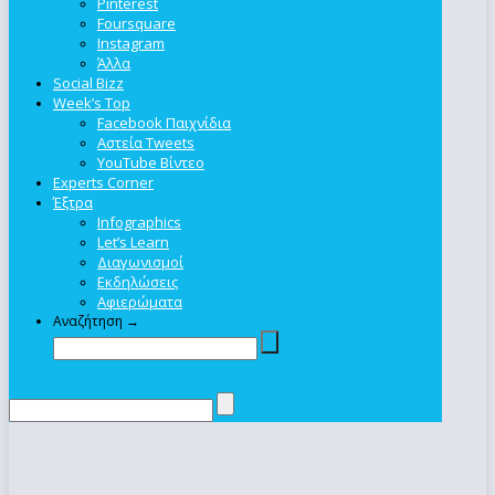
Pinterest
Foursquare
Instagram
Άλλα
Social Bizz
Week’s Top
Facebook Παιχνίδια
Αστεία Tweets
YouTube Βίντεο
Experts Corner
Έξτρα
Infographics
Let’s Learn
Διαγωνισμοί
Εκδηλώσεις
Αφιερώματα
Αναζήτηση →