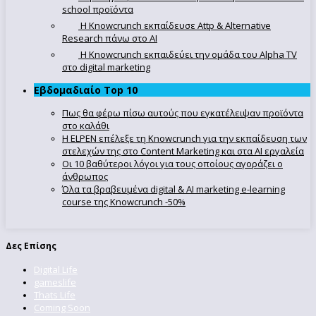
school προϊόντα
Η Knowcrunch εκπαίδευσε Attp & Alternative
Research πάνω στο ΑΙ
Η Knowcrunch εκπαιδεύει την ομάδα του Alpha TV
στο digital marketing
Εβδομαδιαίο Top 10
Πως θα φέρω πίσω αυτούς που εγκατέλειψαν προϊόντα
στο καλάθι
Η ELPEN επέλεξε τη Knowcrunch για την εκπαίδευση των
στελεχών της στο Content Marketing και στα AI εργαλεία
Οι 10 βαθύτεροι λόγοι για τους οποίους αγοράζει ο
άνθρωπος
Όλα τα βραβευμένα digital & AI marketing e-learning
course της Knowcrunch -50%
Δες Επίσης
Digital Life
gameslife
Thats Life
Coming Soon