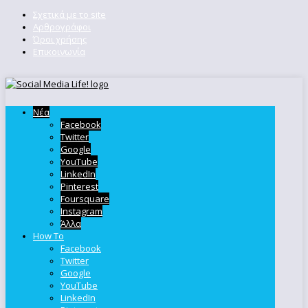
Σχετικά με το site
Αρθρογράφοι
Όροι χρήσης
Επικοινωνία
Νέα
Facebook
Twitter
Google
YouTube
LinkedIn
Pinterest
Foursquare
Instagram
Άλλα
How To
Facebook
Twitter
Google
YouTube
LinkedIn