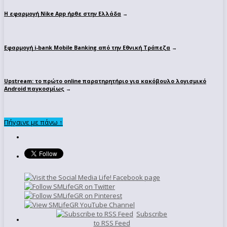
Η εφαρμογή Nike App ήρθε στην Ελλάδα
→
Εφαρμογή i-bank Mobile Banking από την Εθνική Τράπεζα
→
Upstream: το πρώτο online παρατηρητήριο για κακόβουλο λογισμικό
Android παγκοσμίως
→
Πήγαινε με πάνω ↑
Subscribe
to RSS Feed