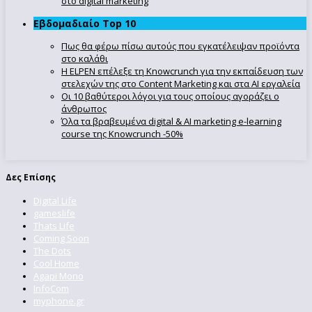
στο digital marketing
Εβδομαδιαίο Top 10
Πως θα φέρω πίσω αυτούς που εγκατέλειψαν προϊόντα
στο καλάθι
Η ELPEN επέλεξε τη Knowcrunch για την εκπαίδευση των
στελεχών της στο Content Marketing και στα AI εργαλεία
Οι 10 βαθύτεροι λόγοι για τους οποίους αγοράζει ο
άνθρωπος
Όλα τα βραβευμένα digital & AI marketing e-learning
course της Knowcrunch -50%
Δες Επίσης
Digital Life
gameslife
Thats Life
Coming Soon
The Dots
Cool Home
Agapi Mono
InfoCom
myphone.gr