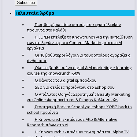
Τελευταία Άρθρα
Πως θα φέρω πίσω αυτούς που εγκατέλειψαν
προϊόντα στο καλάθι
Η ELPEN επέλεξε τη Knowcrunch για την εκπαίδευση
των στελεχών της στο Content Marketing και στα AI
εργαλεία
Οι 10 βαθύτεροι λόγοι για τους οποίους αγοράζει ο
άνθρωπος
Όλα τα βραβευμένα digital & AI marketing e-learning
course της Knowcrunch -50%
Ο θάνατος του digital εμποράκου
SEO για σελίδες προϊόντων στο Eshop σου
Ο Απόλυτoς Οδηγός Στρατηγικής Beauty Marketing
για Online Φαρμακεία και & Eshops Καλλυντικών
Στρατηγική Back to School για eshops ΧΩΡΙΣ back to
school προϊόντα
Η Knowcrunch εκπαίδευσε Attp & Alternative
Research πάνω στο ΑΙ
Η Knowcrunch εκπαιδεύει την ομάδα του Alpha TV