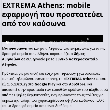
EXTREMA Athens: mobile
εφαρμογή που προστατεύει
από τον καύσωνα
0
Ημ/νία:
20 Ιουλίου 2018 |
by Δημήτρης Θωμαδάκης
Μία
εφαρμογή
για κινητά τηλέφωνα που ενημερώνει για τα πιο
δροσερά σημεία στην Αθήνα, παρουσιάζει ο
δήμος
Αθηναίων
σε συνεργασία με το
Εθνικό Αστεροσκοπείο
Αθηνών
.
Πρόκειται για μια απλή και εύχρηστη εφαρμογή για συσκευές
κινητού τηλεφώνου (smartphone), το «
EXTREMA Athens»
, που
είναι διαθέσιμη στο
Google Play
και στο
AppStore
, και
αποκοπεί στην προστασία των ευπαθών ομάδων του πληθυσμού
από τις υψηλές θερμοκρασίες, ενημερώνοντας τους πολίτες για
σημεία της πόλης που χαρακτηρίζονται υψηλού κινδύνου, αλλά
και τα δροσερά σημεία που είναι διαθέσιμα.