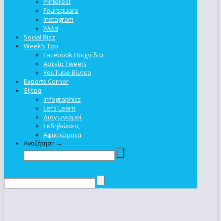
Pinterest
Foursquare
Instagram
Άλλα
Social Bizz
Week’s Top
Facebook Παιχνίδια
Αστεία Tweets
YouTube Βίντεο
Experts Corner
Έξτρα
Infographics
Let’s Learn
Διαγωνισμοί
Εκδηλώσεις
Αφιερώματα
Αναζήτηση →