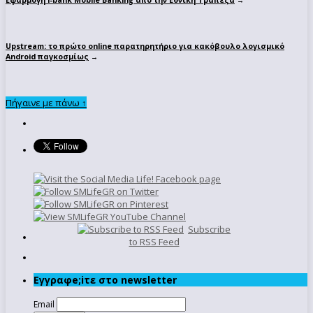
Upstream: το πρώτο online παρατηρητήριο για κακόβουλο λογισμικό
Android παγκοσμίως
→
Πήγαινε με πάνω ↑
Subscribe
to RSS Feed
Εγγραφe;iτε στο newsletter
Email