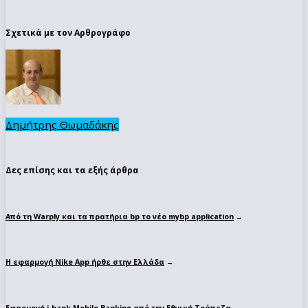
Σχετικά με τον Αρθρογράφο
Δημήτρης Θωμαδάκης
Δες επίσης και τα εξής άρθρα
Από τη Warply και τα πρατήρια bp το νέο mybp application
→
Η εφαρμογή Nike App ήρθε στην Ελλάδα
→
Εφαρμογή i-bank Mobile Banking από την Εθνική Τράπεζα
→