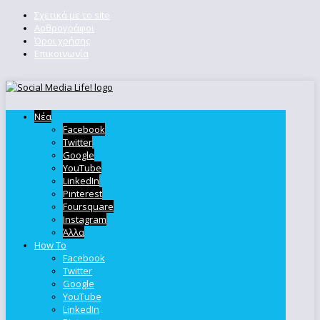
Σχετικά με το site
Αρθρογράφοι
Όροι χρήσης
Επικοινωνία
Νέα
Facebook
Twitter
Google
YouTube
LinkedIn
Pinterest
Foursquare
Instagram
Άλλα
How To
Facebook
Twitter
Google
YouTube
LinkedIn