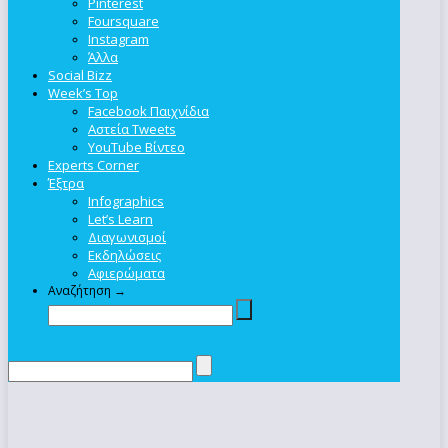
Pinterest
Foursquare
Instagram
Άλλα
Social Bizz
Week’s Top
Facebook Παιχνίδια
Αστεία Tweets
YouTube Βίντεο
Experts Corner
Έξτρα
Infographics
Let’s Learn
Διαγωνισμοί
Εκδηλώσεις
Αφιερώματα
Αναζήτηση →