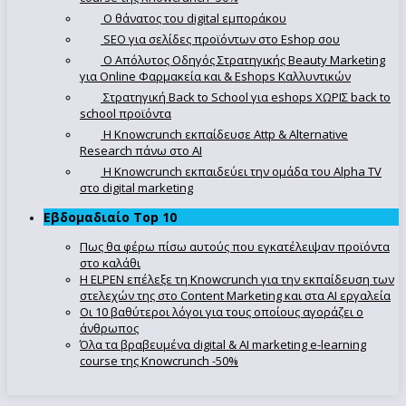
Ο θάνατος του digital εμποράκου
SEO για σελίδες προϊόντων στο Eshop σου
Ο Απόλυτoς Οδηγός Στρατηγικής Beauty Marketing
για Online Φαρμακεία και & Eshops Καλλυντικών
Στρατηγική Back to School για eshops ΧΩΡΙΣ back to
school προϊόντα
Η Knowcrunch εκπαίδευσε Attp & Alternative
Research πάνω στο ΑΙ
Η Knowcrunch εκπαιδεύει την ομάδα του Alpha TV
στο digital marketing
Εβδομαδιαίο Top 10
Πως θα φέρω πίσω αυτούς που εγκατέλειψαν προϊόντα
στο καλάθι
Η ELPEN επέλεξε τη Knowcrunch για την εκπαίδευση των
στελεχών της στο Content Marketing και στα AI εργαλεία
Οι 10 βαθύτεροι λόγοι για τους οποίους αγοράζει ο
άνθρωπος
Όλα τα βραβευμένα digital & AI marketing e-learning
course της Knowcrunch -50%