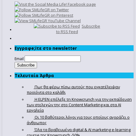
Subscribe
to RSS Feed
Εγγραφe;iτε στο newsletter
Email
Τελευταία Άρθρα
Πως θα φέρω πίσω αυτούς που εγκατέλειψαν
προϊόντα στο καλάθι
Η ELPEN επέλεξε τη Knowcrunch για την εκπαίδευση
των στελεχών της στο Content Marketing και στα AI
εργαλεία
Οι 10 βαθύτεροι λόγοι για τους οποίους αγοράζει ο
άνθρωπος
Όλα τα βραβευμένα digital & AI marketing e-learning
course της Knowcrunch -50%