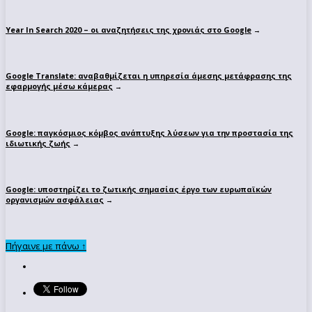
Year In Search 2020 – οι αναζητήσεις της χρονιάς στο Google
→
Google Translate: αναβαθμίζεται η υπηρεσία άμεσης μετάφρασης της
εφαρμογής μέσω κάμερας
→
Google: παγκόσμιος κόμβος ανάπτυξης λύσεων για την προστασία της
ιδιωτικής ζωής
→
Google: υποστηρίζει το ζωτικής σημασίας έργο των ευρωπαϊκών
οργανισμών ασφάλειας
→
Πήγαινε με πάνω ↑