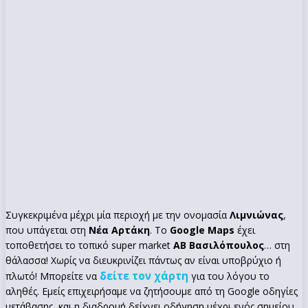
Συγκεκριμένα μέχρι μία περιοχή με την ονομασία
Λιμνιώνας
,
που υπάγεται στη
Νέα Αρτάκη
. Το
Google Maps
έχει
τοποθετήσει το τοπικό super market
ΑΒ Βασιλόπουλος
… στη
θάλασσα! Χωρίς να διευκρινίζει πάντως αν είναι υποβρύχιο ή
δείτε τον χάρτη
πλωτό! Μπορείτε να
για του λόγου το
αληθές. Εμείς επιχειρήσαμε να ζητήσουμε από τη Google οδηγίες
μετάβασης, και η διαδρομή δείχνει οδήγηση μέχρι ενός σημείου,