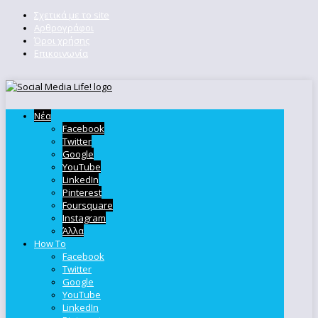
Σχετικά με το site
Αρθρογράφοι
Όροι χρήσης
Επικοινωνία
Νέα
Facebook
Twitter
Google
YouTube
LinkedIn
Pinterest
Foursquare
Instagram
Άλλα
How To
Facebook
Twitter
Google
YouTube
LinkedIn