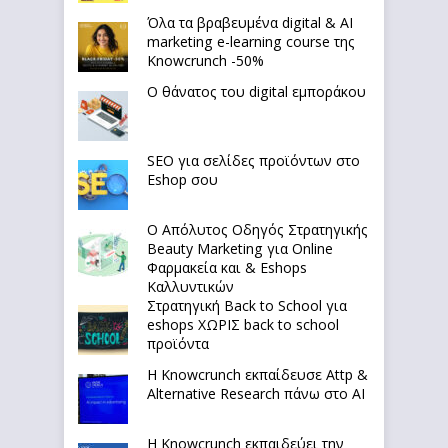
Όλα τα βραβευμένα digital & AI
marketing e-learning course της
Knowcrunch -50%
Ο θάνατος του digital εμποράκου
SEO για σελίδες προϊόντων στο
Eshop σου
Ο Απόλυτoς Οδηγός Στρατηγικής
Beauty Marketing για Online
Φαρμακεία και & Eshops
Καλλυντικών
Στρατηγική Back to School για
eshops ΧΩΡΙΣ back to school
προϊόντα
Η Knowcrunch εκπαίδευσε Attp &
Alternative Research πάνω στο ΑΙ
Η Knowcrunch εκπαιδεύει την