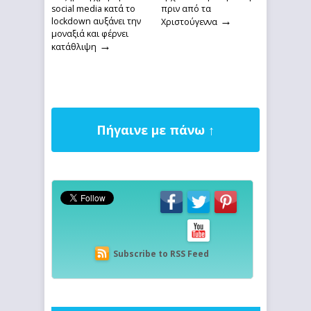
social media κατά το
πριν από τα
→
lockdown αυξάνει την
Χριστούγεννα
μοναξιά και φέρνει
→
κατάθλιψη
Πήγαινε με πάνω ↑
Subscribe to RSS Feed