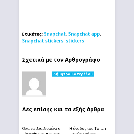
Snapchat
Snapchat app
Ετικέτες:
,
,
Snapchat stickers
stickers
,
Σχετικά με τον Αρθρογράφο
Δήμητρα Κατερέλου
Δες επίσης και τα εξής άρθρα
Όλα τα βραβευμένα e
Η άνοδος του Twitch
– learning course της
ως πλατφόρμα