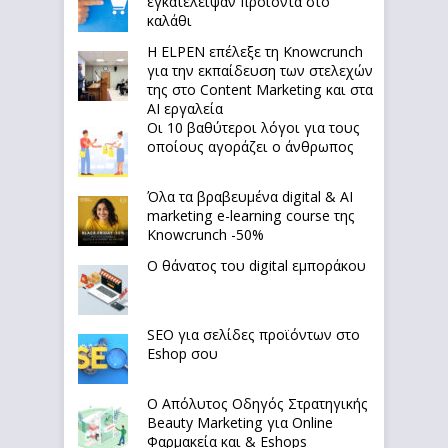
εγκατέλειψαν προϊόντα στο
καλάθι
Η ELPEN επέλεξε τη Knowcrunch
για την εκπαίδευση των στελεχών
της στο Content Marketing και στα
AI εργαλεία
Οι 10 βαθύτεροι λόγοι για τους
οποίους αγοράζει ο άνθρωπος
Όλα τα βραβευμένα digital & AI
marketing e-learning course της
Knowcrunch -50%
Ο θάνατος του digital εμποράκου
SEO για σελίδες προϊόντων στο
Eshop σου
Ο Απόλυτoς Οδηγός Στρατηγικής
Beauty Marketing για Online
Φαρμακεία και & Eshops