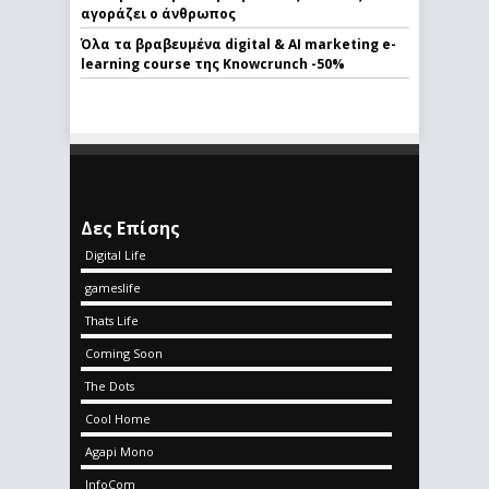
αγοράζει ο άνθρωπος
Όλα τα βραβευμένα digital & AI marketing e-
learning course της Knowcrunch -50%
Δες Επίσης
Digital Life
gameslife
Thats Life
Coming Soon
The Dots
Cool Home
Agapi Mono
InfoCom