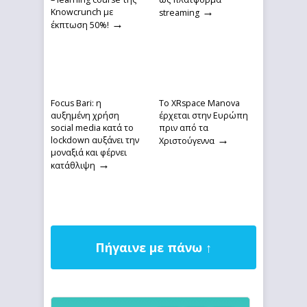
→
Knowcrunch με
streaming
→
έκπτωση 50%!
Focus Bari: η
Το XRspace Manova
αυξημένη χρήση
έρχεται στην Ευρώπη
social media κατά το
πριν από τα
→
lockdown αυξάνει την
Χριστούγεννα
μοναξιά και φέρνει
→
κατάθλιψη
Πήγαινε με πάνω ↑