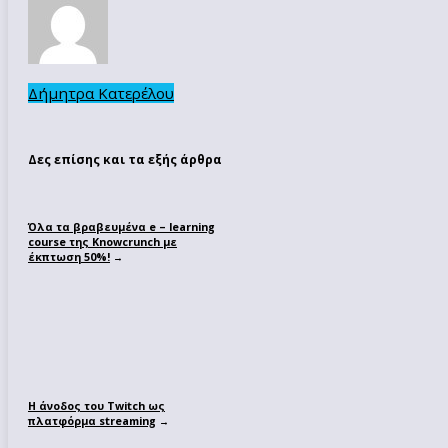
Δήμητρα Κατερέλου
Δες επίσης και τα εξής άρθρα
Όλα τα βραβευμένα e – learning
course της Knowcrunch με
έκπτωση 50%!
→
Η άνοδος του Twitch ως
πλατφόρμα streaming
→