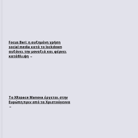
Focus Bari: η αυξημένη χρήση
social media κατά το lockdown
αυξάνει την μοναξιά και φέρνει
κατάθλιψη
→
Το XRspace Manova έρχεται στην
Ευρώπη πριν από τα Χριστούγεννα
→