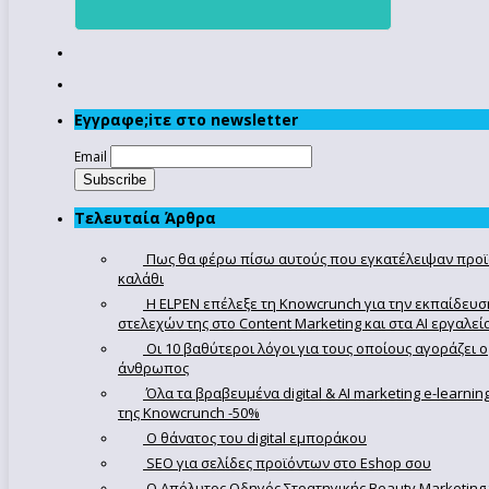
Εγγραφe;iτε στο newsletter
Email
Τελευταία Άρθρα
Πως θα φέρω πίσω αυτούς που εγκατέλειψαν προϊ
καλάθι
Η ELPEN επέλεξε τη Knowcrunch για την εκπαίδευσ
στελεχών της στο Content Marketing και στα AI εργαλεί
Οι 10 βαθύτεροι λόγοι για τους οποίους αγοράζει ο
άνθρωπος
Όλα τα βραβευμένα digital & AI marketing e-learnin
της Knowcrunch -50%
Ο θάνατος του digital εμποράκου
SEO για σελίδες προϊόντων στο Eshop σου
Ο Απόλυτoς Οδηγός Στρατηγικής Beauty Marketing 