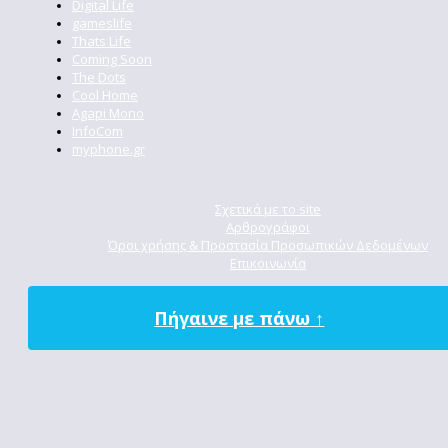
Digital Life
gameslife
Thats Life
Coming Soon
The Dots
Cool Home
Agapi Mono
InfoCom
myphone.gr
Σχετικά με το site
Αρθρογράφοι
Όροι χρήσης & Προστασία Προσωπικών Δεδομένων
Επικοινωνία
Πήγαινε με πάνω ↑