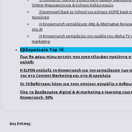
Online Φαρμακεία και & Eshops Καλλυντικών
Στρατηγική Back to School για eshops ΧΩΡΙΣ back t
προϊόντα
Η Knowcrunch εκπαίδευσε Attp & Alternative Rese
στο ΑΙ
Η Knowcrunch εκπαιδεύει την ομάδα του Alpha TV στ
marketing
Εβδομαδιαίο Top 10
Πως θα φέρω πίσω αυτούς που εγκατέλειψαν προϊόντα σ
καλάθι
Η ELPEN επέλεξε τη Knowcrunch για την εκπαίδευση των 
της στο Content Marketing και στα AI εργαλεία
Οι 10 βαθύτεροι λόγοι για τους οποίους αγοράζει ο άνθρ
Όλα τα βραβευμένα digital & AI marketing e-learning cour
Knowcrunch -50%
Δες Επίσης