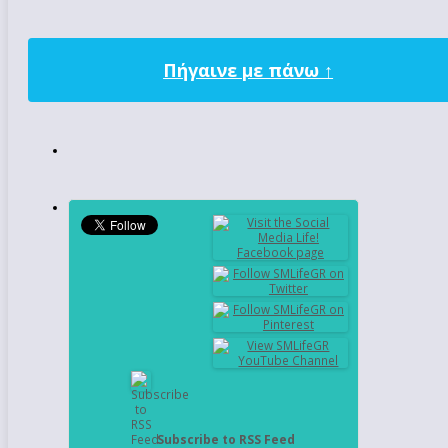
Πήγαινε με πάνω ↑
Subscribe to RSS Feed