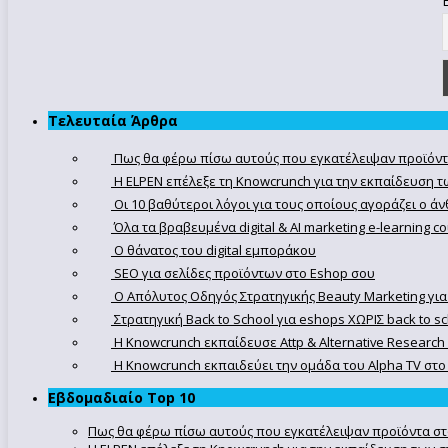
Τελευταία Άρθρα
Πως θα φέρω πίσω αυτούς που εγκατέλειψαν προϊόντ
Η ELPEN επέλεξε τη Knowcrunch για την εκπαίδευση τω
Οι 10 βαθύτεροι λόγοι για τους οποίους αγοράζει ο 
Όλα τα βραβευμένα digital & AI marketing e-learning 
Ο θάνατος του digital εμποράκου
SEO για σελίδες προϊόντων στο Eshop σου
Ο Απόλυτoς Οδηγός Στρατηγικής Beauty Marketing για
Στρατηγική Back to School για eshops ΧΩΡΙΣ back to s
Η Knowcrunch εκπαίδευσε Attp & Alternative Research
Η Knowcrunch εκπαιδεύει την ομάδα του Alpha TV στο d
Εβδομαδιαίο Top 10
Πως θα φέρω πίσω αυτούς που εγκατέλειψαν προϊόντα στ