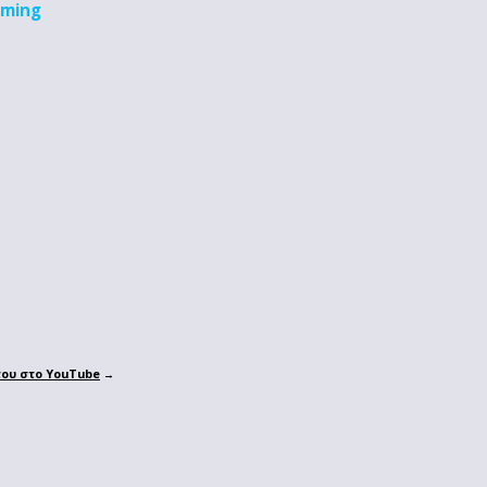
aming
του στο YouTube
→