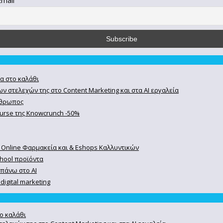
Email
α στο καλάθι
ν στελεχών της στο Content Marketing και στα AI εργαλεία
άνθρωπος
course της Knowcrunch -50%
 Online Φαρμακεία και & Eshops Καλλυντικών
chool προϊόντα
 πάνω στο ΑΙ
igital marketing
ο καλάθι