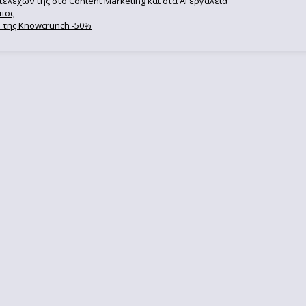
ελεχών της στο Content Marketing και στα AI εργαλεία
ωπος
se της Knowcrunch -50%