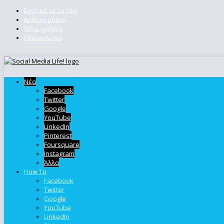
Σχετικά με το site
Αρθρογράφοι
Όροι χρήσης
Επικοινωνία
Νέα
Facebook
Twitter
Google
YouTube
LinkedIn
Pinterest
Foursquare
Instagram
Άλλα
How To
Facebook
Twitter
Google
YouTube
LinkedIn