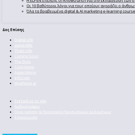
Η ELPEN επέλεξε τη Knowcrunch για την εκπαίδευση των στ
Οι 10 βαθύτεροι λόγοι για τους οποίους αγοράζει ο άνθρ
Όλα τα βραβευμένα digital & AI marketing e-learning cour
Δες Επίσης
Digital Life
gameslife
Thats Life
Coming Soon
The Dots
Cool Home
Agapi Mono
InfoCom
myphone.gr
Σχετικά με το site
Αρθρογράφοι
Όροι χρήσης & Προστασία Προσωπικών Δεδομένων
Επικοινωνία