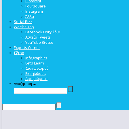
Pinterest
Foursquare
Instagram
Άλλα
Social Bizz
Week’s Top
Facebook Παιχνίδια
Αστεία Tweets
YouTube Βίντεο
Experts Corner
Έξτρα
Infographics
Let’s Learn
Διαγωνισμοί
Εκδηλώσεις
Αφιερώματα
Αναζήτηση →