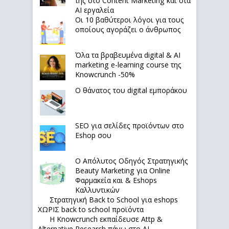
της στο Content Marketing και στα
AI εργαλεία
Οι 10 βαθύτεροι λόγοι για τους
οποίους αγοράζει ο άνθρωπος
Όλα τα βραβευμένα digital & AI
marketing e-learning course της
Knowcrunch -50%
Ο θάνατος του digital εμποράκου
SEO για σελίδες προϊόντων στο
Eshop σου
Ο Απόλυτoς Οδηγός Στρατηγικής
Beauty Marketing για Online
Φαρμακεία και & Eshops
Καλλυντικών
Στρατηγική Back to School για eshops
ΧΩΡΙΣ back to school προϊόντα
Η Knowcrunch εκπαίδευσε Attp &
Alternative Research πάνω στο ΑΙ