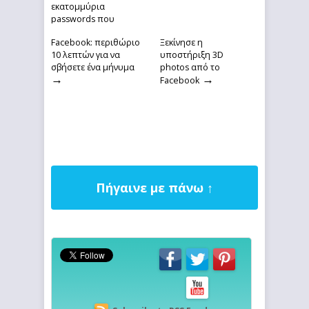
εκατομμύρια
passwords που
αποθηκεύονταν σε
→
Facebook: περιθώριο
Ξεκίνησε η
αρχείο text
10 λεπτών για να
υποστήριξη 3D
σβήσετε ένα μήνυμα
photos από το
→
→
Facebook
Πήγαινε με πάνω ↑