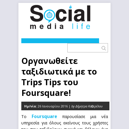
Οργανωθείτε
ταξιδιωτικά με το
Trips Tips του
Foursquare!
Ημ/νία:
26 Ιανουαρίου 2016 |
by Δήμητρα Κατερέλου
0
Foursquare
Το
παρουσίασε μια νέα
υπηρεσία για όλους εκείνους τους χρήστες