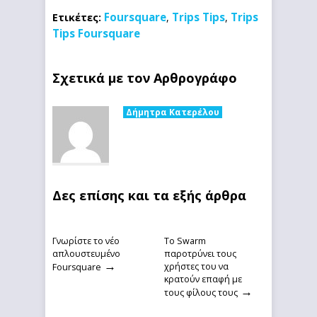
Foursquare
Trips Tips
Trips
Ετικέτες:
,
,
Tips Foursquare
Σχετικά με τον Αρθρογράφο
Δήμητρα Κατερέλου
Δες επίσης και τα εξής άρθρα
Γνωρίστε το νέο
Το Swarm
απλουστευμένο
παροτρύνει τους
→
χρήστες του να
Foursquare
κρατούν επαφή με
→
τους φίλους τους