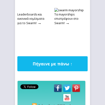
Leaderboards και
Τα mayorships
εικονικά νομίσματα
επιστρέφουν στο
→
→
για το Swarm!
Swarm!
Πήγαινε με πάνω ↑