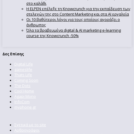
στο καλάθι
Η ELPEN επέλεξε τη Knowcrunch για την εκπαίδευση των
στελεχών της στο Content Marketing και στα AI εργαλεία
Οι 10 βαθύτεροι λόγοι για τους οποίους αγοράζει ο
άνθρωπος
Όλα τα βραβευμένα digital & AI marketing e-learning
course της Knowcrunch -50%
Δες Επίσης
Digital Life
gameslife
Thats Life
Coming Soon
The Dots
Cool Home
Agapi Mono
InfoCom
myphone.gr
Σχετικά με το site
Αρθρογράφοι