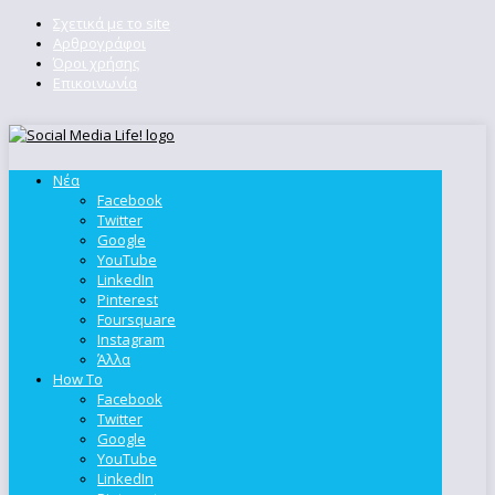
Σχετικά με το site
Αρθρογράφοι
Όροι χρήσης
Επικοινωνία
Νέα
Facebook
Twitter
Google
YouTube
LinkedIn
Pinterest
Foursquare
Instagram
Άλλα
How To
Facebook
Twitter
Google
YouTube
LinkedIn