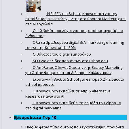
Η ELPEN επέλεξε τη Knowcrunch για την
εκπαίδευση των στελεχών της στο Content Marketing και
στα AI εργαλεία
Οι 10 βαθύτεροι λόγοι για τους οποίους αγοράζει ο
άνθρωπος
Όλα τα βραβευμένα digital & AI marketing e-learning
course της Knowcrunch -50%
Ο θάνατος του digital εμποράκου
SEO για σελίδες προϊόντων στο Eshop σου
Ο Απόλυτoς Οδηγός Στρατηγικής Beauty Marketing
για Online Φαρμακεία και & Eshops Καλλυντικών
Στρατηγική Back to School για eshops ΧΩΡΙΣ back to
school προϊόντα
Η Knowcrunch εκπαίδευσε Attp & Alternative
Research πάνω στο ΑΙ
Η Knowcrunch εκπαιδεύει την ομάδα του Alpha TV
στο digital marketing
Εβδομαδιαίο Top 10
Πως θα φέρω πίσω αυτούς που εγκατέλειψαν προϊόντα