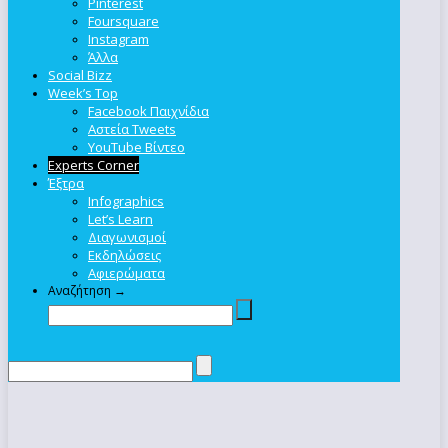
Pinterest
Foursquare
Instagram
Άλλα
Social Bizz
Week’s Top
Facebook Παιχνίδια
Αστεία Tweets
YouTube Βίντεο
Experts Corner
Έξτρα
Infographics
Let’s Learn
Διαγωνισμοί
Εκδηλώσεις
Αφιερώματα
Αναζήτηση →