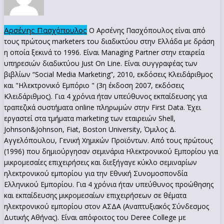
Αρσένης Πασχόπουλος
Ο Αρσένης Πασχόπουλος είναι από
τους πρώτους marketers του διαδικτύου στην Ελλάδα με δράση
η οποία ξεκινά το 1996. Είναι Managing Partner στην εταιρεία
υπηρεσιών διαδικτύου Just On Line. Είναι συγγραφέας των
βιβλίων “Social Media Marketing”, 2010, εκδόσεις Κλειδάριθμος
και "Ηλεκτρονικό Εμπόριο " (3η έκδοση 2007, εκδόσεις
Κλειδάριθμος). Για 4 χρόνια ήταν υπεύθυνος εκπαίδευσης για
τραπεζικά συστήματα online πληρωμών στην First Data. Έχει
εργαστεί στα τμήματα marketing των εταιρειών Shell,
Johnson&Johnson, Fiat, Boston University, Όμιλος Δ.
Αγγελόπουλου, Γενική Χημικών Προϊόντων. Από τους πρώτους
(1996) που δημιούργησαν σεμινάρια Ηλεκτρονικού Εμπορίου για
μικρομεσαίες επιχειρήσεις και διεξήγαγε κύκλο σεμιναρίων
ηλεκτρονικού εμπορίου για την Εθνική Συνομοσπονδία
Ελληνικού Εμπορίου. Για 4 χρόνια ήταν υπεύθυνος προώθησης
και εκπαίδευσης μικρομεσαίων επιχειρήσεων σε θέματα
ηλεκτρονικού εμπορίου στον ΑΣΔΑ (Αναπτυξιακός Σύνδεσμος
Δυτικής Αθήνας). Είναι απόφοιτος του Deree College με