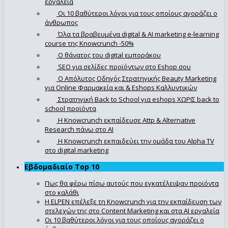
εργαλεία
Οι 10 βαθύτεροι λόγοι για τους οποίους αγοράζει ο
άνθρωπος
Όλα τα βραβευμένα digital & AI marketing e-learning
course της Knowcrunch -50%
Ο θάνατος του digital εμποράκου
SEO για σελίδες προϊόντων στο Eshop σου
Ο Απόλυτoς Οδηγός Στρατηγικής Beauty Marketing
για Online Φαρμακεία και & Eshops Καλλυντικών
Στρατηγική Back to School για eshops ΧΩΡΙΣ back to
school προϊόντα
Η Knowcrunch εκπαίδευσε Attp & Alternative
Research πάνω στο ΑΙ
Η Knowcrunch εκπαιδεύει την ομάδα του Alpha TV
στο digital marketing
Εβδομαδιαίο Top 10
Πως θα φέρω πίσω αυτούς που εγκατέλειψαν προϊόντα
στο καλάθι
Η ELPEN επέλεξε τη Knowcrunch για την εκπαίδευση των
στελεχών της στο Content Marketing και στα AI εργαλεία
Οι 10 βαθύτεροι λόγοι για τους οποίους αγοράζει ο