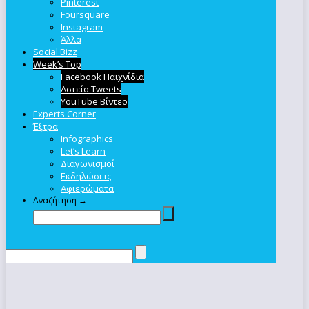
Pinterest
Foursquare
Instagram
Άλλα
Social Bizz
Week’s Top
Facebook Παιχνίδια
Αστεία Tweets
YouTube Βίντεο
Experts Corner
Έξτρα
Infographics
Let’s Learn
Διαγωνισμοί
Εκδηλώσεις
Αφιερώματα
Αναζήτηση →