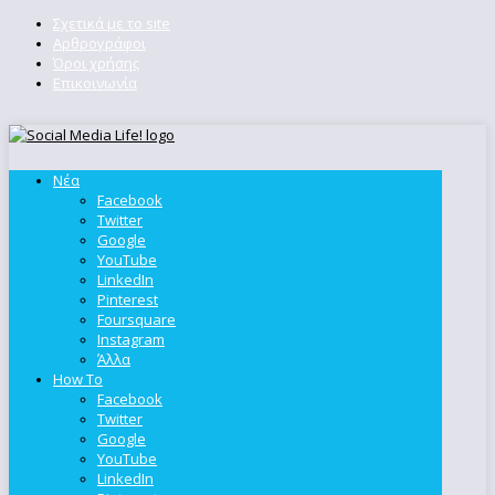
Σχετικά με το site
Αρθρογράφοι
Όροι χρήσης
Επικοινωνία
Νέα
Facebook
Twitter
Google
YouTube
LinkedIn
Pinterest
Foursquare
Instagram
Άλλα
How To
Facebook
Twitter
Google
YouTube
LinkedIn