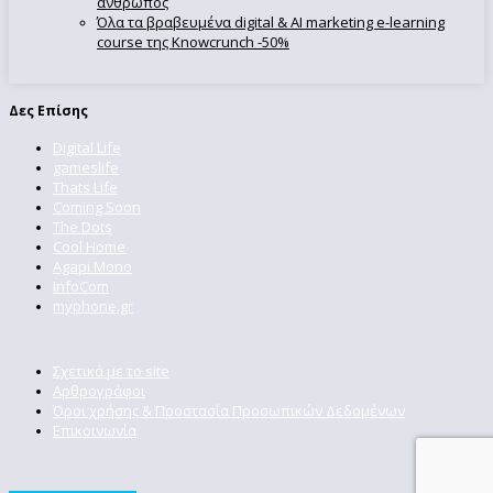
άνθρωπος
Όλα τα βραβευμένα digital & AI marketing e-learning
course της Knowcrunch -50%
Δες Επίσης
Digital Life
gameslife
Thats Life
Coming Soon
The Dots
Cool Home
Agapi Mono
InfoCom
myphone.gr
Σχετικά με το site
Αρθρογράφοι
Όροι χρήσης & Προστασία Προσωπικών Δεδομένων
Επικοινωνία