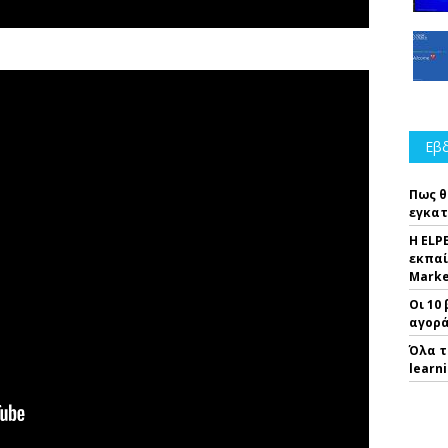
Εβδ
Πως θ
εγκατ
Η ELP
εκπαί
Marke
Οι 10
αγορά
Όλα τ
learn