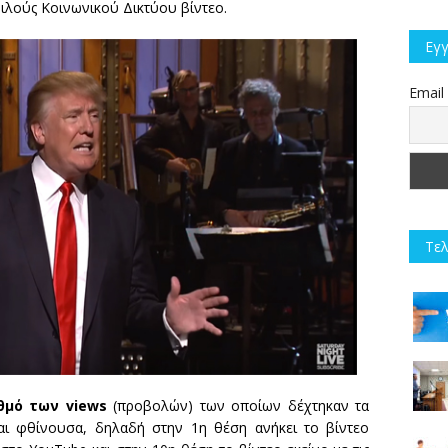
λούς Κοινωνικού Δικτύου βίντεο.
Εγγ
Email
Τελ
θμό των views
(προβολών) των οποίων δέχτηκαν τα
αι φθίνουσα, δηλαδή στην 1η θέση ανήκει το βίντεο