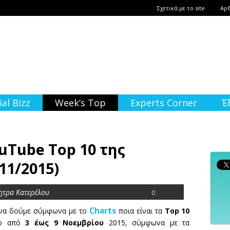
Σχετικά με το site
Αρ
ial Bizz
Week’s Top
Experts Corner
Έ
uTube Top 10 της
11/2015)
ητρα Κατερέλου
0
Charts
 να δούμε σύμφωνα με το
ποια είναι τα
Top 10
ο από
3 έως 9 Νοεμβρίου
2015, σύμφωνα με τα