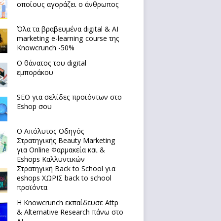
οποίους αγοράζει ο άνθρωπος
Όλα τα βραβευμένα digital & AI
marketing e-learning course της
Knowcrunch -50%
Ο θάνατος του digital
εμποράκου
SEO για σελίδες προϊόντων στο
Eshop σου
Ο Απόλυτoς Οδηγός
Στρατηγικής Beauty Marketing
για Online Φαρμακεία και &
Eshops Καλλυντικών
Στρατηγική Back to School για
eshops ΧΩΡΙΣ back to school
προϊόντα
Η Knowcrunch εκπαίδευσε Attp
& Alternative Research πάνω στο