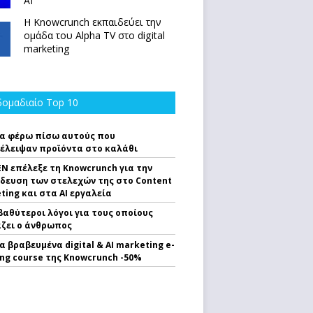
ΑΙ
Η Knowcrunch εκπαιδεύει την
ομάδα του Alpha TV στο digital
marketing
ομαδιαίο Top 10
α φέρω πίσω αυτούς που
έλειψαν προϊόντα στο καλάθι
EN επέλεξε τη Knowcrunch για την
δευση των στελεχών της στο Content
ting και στα AI εργαλεία
 βαθύτεροι λόγοι για τους οποίους
ζει ο άνθρωπος
α βραβευμένα digital & AI marketing e-
ing course της Knowcrunch -50%