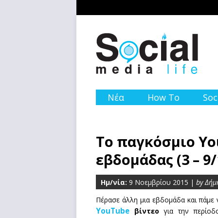
Νέα
How To
Soc
Το παγκόσμιο Yo
εβδομάδας (3 – 9/
Ημ/νία:
9 Νοεμβρίου 2015 |
by Δήμ
Πέρασε άλλη μια εβδομάδα και πάμε
YouTube
βίντεο
για την περίοδ