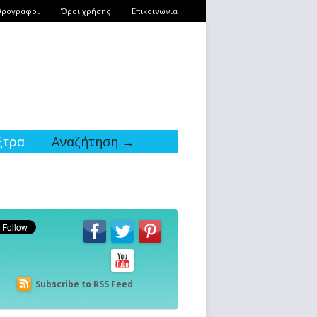
θρογράφοι
Όροι χρήσης
Επικοινωνία
ξτρα
Αναζήτηση →
Subscribe to RSS Feed