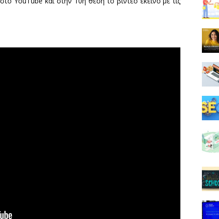
στο YouTube και στην 10η θέση το βίντεο εκείνο με τις