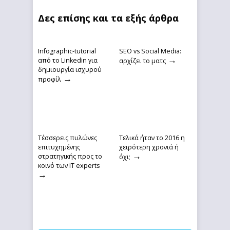
Δες επίσης και τα εξής άρθρα
Infographic-tutorial
SEO vs Social Media:
→
από το Linkedin για
αρχίζει το ματς
δημιουργία ισχυρού
→
προφίλ
Τέσσερεις πυλώνες
Τελικά ήταν το 2016 η
επιτυχημένης
χειρότερη χρονιά ή
→
στρατηγικής προς το
όχι;
κοινό των IT experts
→