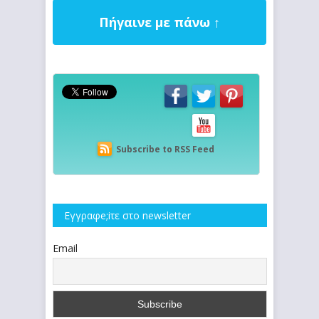
Πήγαινε με πάνω ↑
Subscribe to RSS Feed
Εγγραφe;iτε στο newsletter
Email