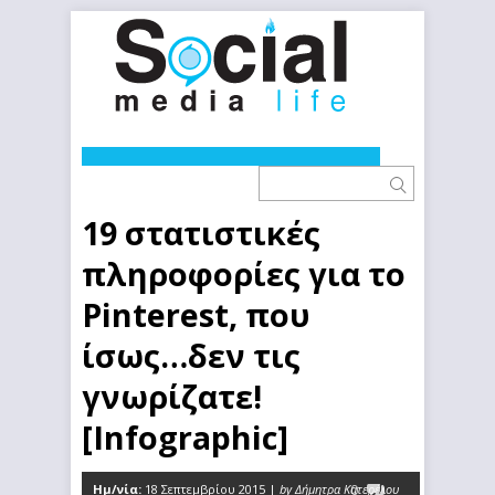
19 στατιστικές
πληροφορίες για το
Pinterest, που
ίσως…δεν τις
γνωρίζατε!
[Infographic]
Ημ/νία:
18 Σεπτεμβρίου 2015 |
by Δήμητρα Κατερέλου
0