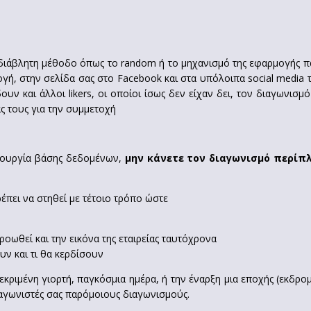
αδιάβλητη μέθοδο όπως το random ή το μηχανισμό της εφαρμογής π
ή, στην σελίδα σας στο Facebook και στα υπόλοιπα social media της
ν και άλλοι likers, οι οποίοι ίσως δεν είχαν δει, τον διαγωνισμ
ς τους για την συμμετοχή
μιουργία βάσης δεδομένων,
μην κάνετε τον διαγωνισμό περίπ
έπει να στηθεί με τέτοιο τρόπο ώστε
ροωθεί και την εικόνα της εταιρείας ταυτόχρονα
υν και τι θα κερδίσουν
κριμένη γιορτή, παγκόσμια ημέρα, ή την έναρξη μια εποχής (εκδρομ
αγωνιστές σας παρόμοιους διαγωνισμούς.