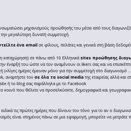
 ενσωματώσει μηχανισμούς προώθησής του μέσα από τους διαγωνιζόμε
ε την μεγαλύτερη δυνατή συμμετοχή.
 στείλτε ένα
email
σε φίλους, πελάτες και γενικά στη βάση δεδομέν
νη καταχώρηση) σε πάνω από 10 Ελληνικά
sites προώθησης διαγ
ην έναρξή του ώστε να τον αναμένουν οι likers σας και να επισκέπτο
ή («λίγες ημέρες έμειναν μόνο για την συμμετοχή στο διαγωνισμό …
ok, αναρτήστε τον
σε όλα τα
social
media
της εταιρείας αλλά και στ
site ή το blog σας παράλληλα με τo Facebook
το κοινό που θέλετε να προσελκύσετε, δημογραφικά και γεωγραφικ
ειδικά τις πρώτες ημέρες που δίνουν τον τόνο για το αν ο διαγωνισ
σμός είναι στημένος πάνω σε μια εφαρμογή, μπορείτε να μετράτε τι