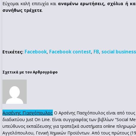
Εύχομαι καλή επιτυχία και
αναμένω ερωτήσεις, σχόλια ή κα
συνήθως τρέχετε
.
Facebook
Facebook contest
FB
social business
Ετικέτες:
,
,
,
Σχετικά με τον Αρθρογράφο
Αρσένης Πασχόπουλος
Ο Αρσένης Πασχόπουλος είναι από τους π
διαδικτύου Just On Line. Είναι συγγραφέας των βιβλίων “Social Me
υπεύθυνος εκπαίδευσης για τραπεζικά συστήματα online πληρωμών στ
Αγγελόπουλου, Γενική Χημικών Προϊόντων. Από τους πρώτους (199