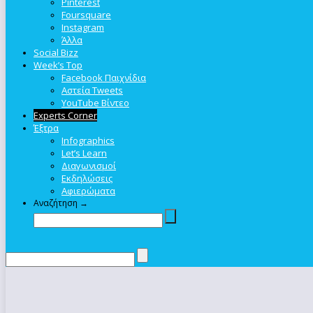
Pinterest
Foursquare
Instagram
Άλλα
Social Bizz
Week’s Top
Facebook Παιχνίδια
Αστεία Tweets
YouTube Βίντεο
Experts Corner
Έξτρα
Infographics
Let’s Learn
Διαγωνισμοί
Εκδηλώσεις
Αφιερώματα
Αναζήτηση →