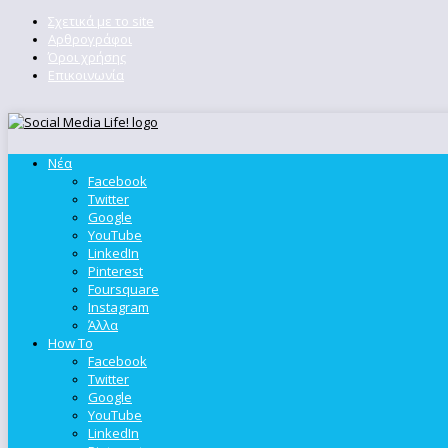
Σχετικά με το site
Αρθρογράφοι
Όροι χρήσης
Επικοινωνία
Νέα
Facebook
Twitter
Google
YouTube
LinkedIn
Pinterest
Foursquare
Instagram
Άλλα
How To
Facebook
Twitter
Google
YouTube
LinkedIn