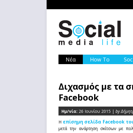
Νέα
How To
Soc
Διχασμός με τα σ
Facebook
Ημ/νία:
26 Ιουνίου 2015 |
by Δήμητ
επίσημη σελίδα Facebook το
Η
μετά την ανάρτηση σκίτσων με πολ