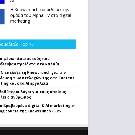
ΑΙ
Η Knowcrunch εκπαιδεύει την
ομάδα του Alpha TV στο digital
marketing
ομαδιαίο Top 10
α φέρω πίσω αυτούς που
έλειψαν προϊόντα στο καλάθι
EN επέλεξε τη Knowcrunch για την
δευση των στελεχών της στο Content
ting και στα AI εργαλεία
 βαθύτεροι λόγοι για τους οποίους
ζει ο άνθρωπος
α βραβευμένα digital & AI marketing e-
ing course της Knowcrunch -50%