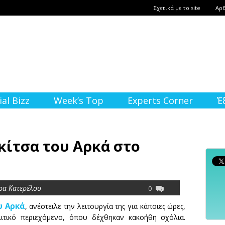
Σχετικά με το site
Αρ
ial Bizz
Week’s Top
Experts Corner
Έ
κίτσα του Αρκά στο
ρα Κατερέλου
0
υ Αρκά
, ανέστειλε την λειτουργία της για κάποιες ώρες,
ιτικό περιεχόμενο, όπου δέχθηκαν κακοήθη σχόλια.