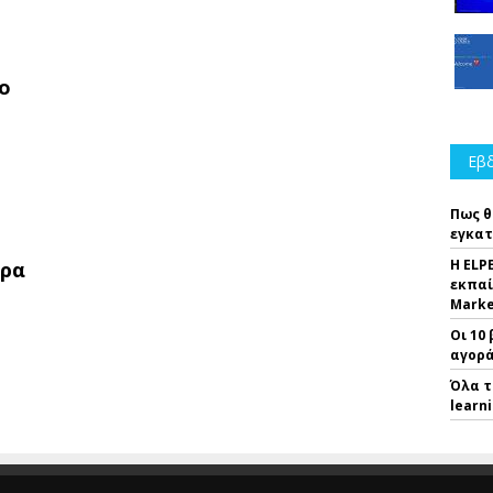
ο
Εβδ
Πως θ
εγκατ
Η ELP
θρα
εκπαί
Marke
Οι 10
αγορά
Όλα τ
learn