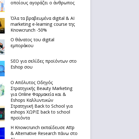
οποίους αγοράζει ο άνθρωπος
Όλα τα βραβευμένα digital & AI
marketing e-learning course της
Knowcrunch -50%
Ο θάνατος του digital
εμποράκου
SEO για σελίδες προϊόντων στο
Eshop σου
Ο Απόλυτoς Οδηγός
Στρατηγικής Beauty Marketing
για Online Φαρμακεία και &
Eshops Καλλυντικών
Στρατηγική Back to School για
eshops ΧΩΡΙΣ back to school
προϊόντα
Η Knowcrunch εκπαίδευσε Attp
& Alternative Research πάνω στο