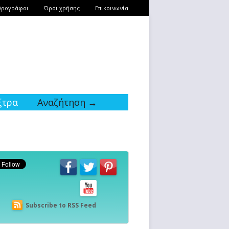
θρογράφοι
Όροι χρήσης
Επικοινωνία
ξτρα
Αναζήτηση →
Subscribe to RSS Feed