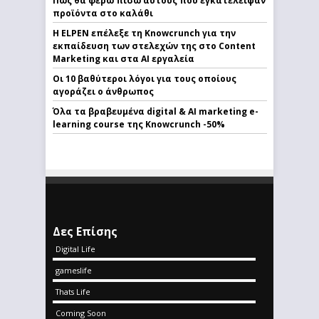
Πως θα φέρω πίσω αυτούς που εγκατέλειψαν
προϊόντα στο καλάθι
Η ELPEN επέλεξε τη Knowcrunch για την
εκπαίδευση των στελεχών της στο Content
Marketing και στα AI εργαλεία
Οι 10 βαθύτεροι λόγοι για τους οποίους
αγοράζει ο άνθρωπος
Όλα τα βραβευμένα digital & AI marketing e-
learning course της Knowcrunch -50%
Δες Επίσης
Digital Life
gameslife
Thats Life
Coming Soon