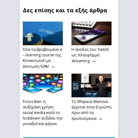
Δες επίσης και τα εξής άρθρα
Όλα τα βραβευμένα e
Η άνοδος του Twitch
– learning course της
ως πλατφόρμα
→
Knowcrunch με
streaming
→
έκπτωση 50%!
Focus Bari: η
Το XRspace Manova
αυξημένη χρήση
έρχεται στην Ευρώπη
social media κατά το
πριν από τα
→
lockdown αυξάνει την
Χριστούγεννα
μοναξιά και φέρνει
→
κατάθλιψη