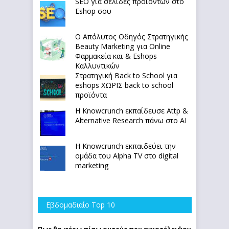
SEO για σελίδες προϊόντων στο
Eshop σου
Ο Απόλυτoς Οδηγός Στρατηγικής
Beauty Marketing για Online
Φαρμακεία και & Eshops
Καλλυντικών
Στρατηγική Back to School για
eshops ΧΩΡΙΣ back to school
προϊόντα
Η Knowcrunch εκπαίδευσε Attp &
Alternative Research πάνω στο ΑΙ
Η Knowcrunch εκπαιδεύει την
ομάδα του Alpha TV στο digital
marketing
Εβδομαδιαίο Top 10