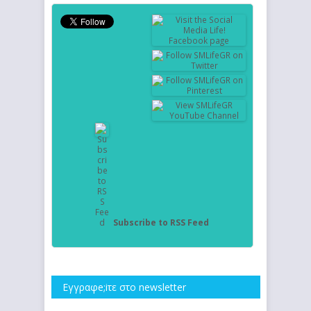
Subscribe to RSS Feed
Εγγραφe;iτε στο newsletter