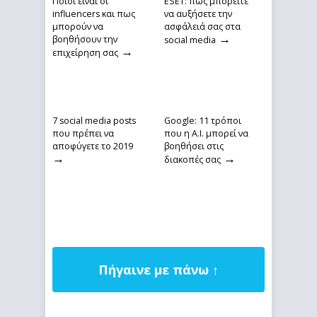
Ποιοι είναι οι
ESET: πως μπορείτε
influencers και πως
να αυξήσετε την
μπορούν να
ασφάλειά σας στα
→
βοηθήσουν την
social media
→
επιχείρηση σας
7 social media posts
Google: 11 τρόποι
που πρέπει να
που η A.I. μπορεί να
αποφύγετε το 2019
βοηθήσει στις
→
→
διακοπές σας
Πήγαινε με πάνω ↑