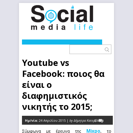
Youtube vs
Facebook: ποιος θα
είναι ο
διαφημιστικός
νικητής το 2015;
Ημ/νία:
24 Απριλίου 2015 |
by Δήμητρα Κατερέλου
0
Mixpo
Σύμφωνα με έρευνα της
, το