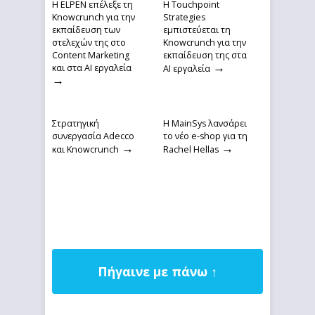
Η ELPEN επέλεξε τη
Η Touchpoint
Knowcrunch για την
Strategies
εκπαίδευση των
εμπιστεύεται τη
στελεχών της στο
Knowcrunch για την
Content Marketing
εκπαίδευση της στα
→
και στα AI εργαλεία
ΑΙ εργαλεία
→
Στρατηγική
Η MainSys λανσάρει
συνεργασία Adecco
το νέο e-shop για τη
→
→
και Knowcrunch
Rachel Hellas
Πήγαινε με πάνω ↑