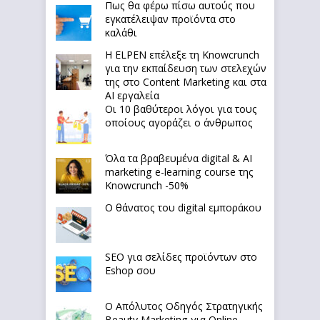
Πως θα φέρω πίσω αυτούς που
εγκατέλειψαν προϊόντα στο
καλάθι
Η ELPEN επέλεξε τη Knowcrunch
για την εκπαίδευση των στελεχών
της στο Content Marketing και στα
AI εργαλεία
Οι 10 βαθύτεροι λόγοι για τους
οποίους αγοράζει ο άνθρωπος
Όλα τα βραβευμένα digital & AI
marketing e-learning course της
Knowcrunch -50%
Ο θάνατος του digital εμποράκου
SEO για σελίδες προϊόντων στο
Eshop σου
Ο Απόλυτoς Οδηγός Στρατηγικής
Beauty Marketing για Online