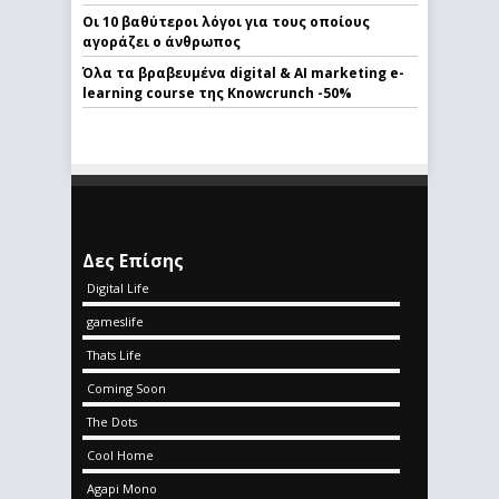
Οι 10 βαθύτεροι λόγοι για τους οποίους
αγοράζει ο άνθρωπος
Όλα τα βραβευμένα digital & AI marketing e-
learning course της Knowcrunch -50%
Δες Επίσης
Digital Life
gameslife
Thats Life
Coming Soon
The Dots
Cool Home
Agapi Mono