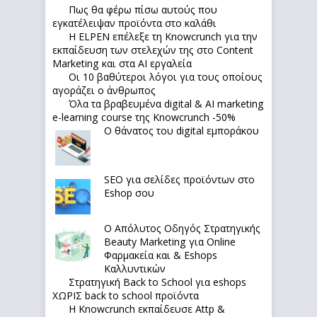
Πως θα φέρω πίσω αυτούς που
εγκατέλειψαν προϊόντα στο καλάθι
Η ELPEN επέλεξε τη Knowcrunch για την
εκπαίδευση των στελεχών της στο Content
Marketing και στα AI εργαλεία
Οι 10 βαθύτεροι λόγοι για τους οποίους
αγοράζει ο άνθρωπος
Όλα τα βραβευμένα digital & AI marketing
e-learning course της Knowcrunch -50%
Ο θάνατος του digital εμποράκου
SEO για σελίδες προϊόντων στο
Eshop σου
Ο Απόλυτoς Οδηγός Στρατηγικής
Beauty Marketing για Online
Φαρμακεία και & Eshops
Καλλυντικών
Στρατηγική Back to School για eshops
ΧΩΡΙΣ back to school προϊόντα
Η Knowcrunch εκπαίδευσε Attp &