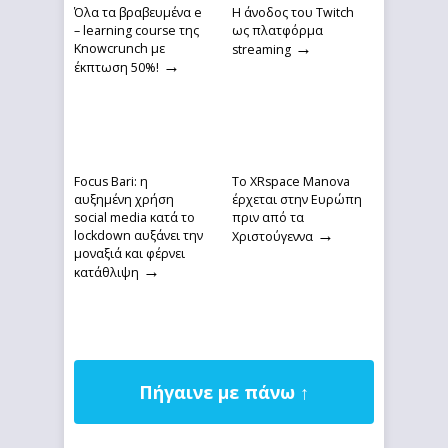
Όλα τα βραβευμένα e
Η άνοδος του Twitch
– learning course της
ως πλατφόρμα
→
Knowcrunch με
streaming
→
έκπτωση 50%!
Focus Bari: η
Το XRspace Manova
αυξημένη χρήση
έρχεται στην Ευρώπη
social media κατά το
πριν από τα
→
lockdown αυξάνει την
Χριστούγεννα
μοναξιά και φέρνει
→
κατάθλιψη
Πήγαινε με πάνω ↑