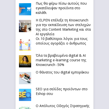
Πως θα φέρω πίσω αυτούς που
εγκατέλειψαν προϊόντα στο
καλάθι
Η ELPEN επέλεξε τη Knowcrunch
για την εκπαίδευση των στελεχών
της στο Content Marketing και στα
AI εργαλεία
Οι 10 βαθύτεροι λόγοι για τους
οποίους αγοράζει ο άνθρωπος
Όλα τα βραβευμένα digital & AI
marketing e-learning course της
Knowcrunch -50%
Ο θάνατος του digital εμποράκου
SEO για σελίδες προϊόντων στο
Eshop σου
Ο Απόλυτoς Οδηγός Στρατηγικής