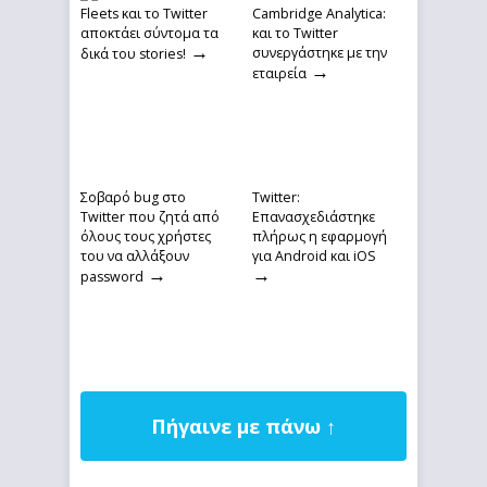
Fleets και το Twitter
Cambridge Analytica:
αποκτάει σύντομα τα
και το Twitter
→
συνεργάστηκε με την
δικά του stories!
→
εταιρεία
Σοβαρό bug στο
Twitter:
Twitter που ζητά από
Επανασχεδιάστηκε
όλους τους χρήστες
πλήρως η εφαρμογή
του να αλλάξουν
για Android και iOS
→
→
password
Πήγαινε με πάνω ↑