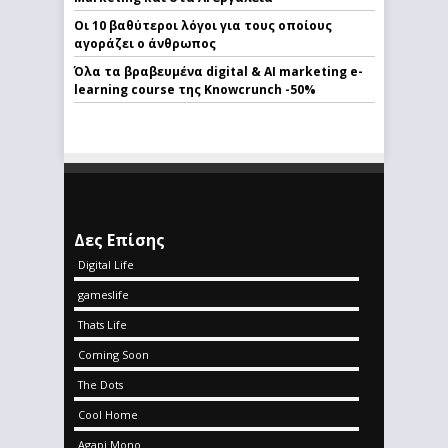
Οι 10 βαθύτεροι λόγοι για τους οποίους
αγοράζει ο άνθρωπος
Όλα τα βραβευμένα digital & AI marketing e-
learning course της Knowcrunch -50%
Δες Επίσης
Digital Life
gameslife
Thats Life
Coming Soon
The Dots
Cool Home
Agapi Mono