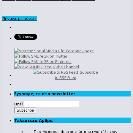
Πήγαινε με πάνω ↑
Subscribe
to RSS Feed
Εγγραφe;iτε στο newsletter
Email
Τελευταία Άρθρα
Πως θα φέρω πίσω αυτούς που εγκατέλειψαν