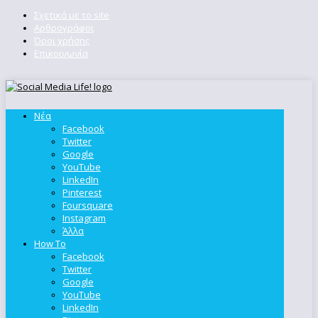
Σχετικά με το site
Αρθρογράφοι
Όροι χρήσης
Επικοινωνία
Νέα
Facebook
Twitter
Google
YouTube
LinkedIn
Pinterest
Foursquare
Instagram
Άλλα
How To
Facebook
Twitter
Google
YouTube
LinkedIn