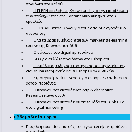
προϊόντα στο καλάθι
Η ELPEN επέλεξε τη Knowcrunch για την εκπαίδευση
των στελεχών της στο Content Marketing και στα AI
εργαλεία
Οι 10 βαθύτεροι λόγοι για τους οποίους αγοράζει ο
άνθρωπος
Όλα τα βραβευμένα digital & AI marketing e-learning
course της Knowcrunch -50%
Ο θάνατος του digital εμποράκου
SEO για σελίδες προϊόντων στο Eshop σου
Ο Απόλυτoς Οδηγός Στρατηγικής Beauty Marketing
για Online Φαρμακεία και & Eshops Καλλυντικών
Στρατηγική Back to School για eshops ΧΩΡΙΣ back to
school προϊόντα
Η Knowcrunch εκπαίδευσε Attp & Alternative
Research πάνω στο ΑΙ
Η Knowcrunch εκπαιδεύει την ομάδα του Alpha TV
στο digital marketing
Εβδομαδιαίο Top 10
Πως θα φέρω πίσω αυτούς που εγκατέλειψαν προϊόντα
στο καλάθι