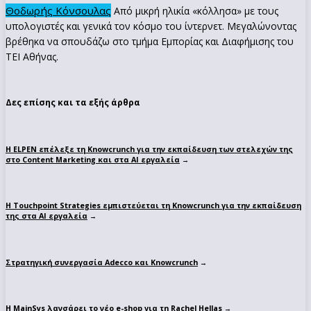
Θοδωρής Κόνσουλας
Από μικρή ηλικία «κόλλησα» με τους
υπολογιστές και γενικά τον κόσμο του ίντερνετ. Μεγαλώνοντας
βρέθηκα να σπουδάζω στο τμήμα Εμπορίας και Διαφήμισης του
ΤΕΙ Αθήνας.
Δες επίσης και τα εξής άρθρα
Η ELPEN επέλεξε τη Knowcrunch για την εκπαίδευση των στελεχών της
στο Content Marketing και στα AI εργαλεία
→
Η Touchpoint Strategies εμπιστεύεται τη Knowcrunch για την εκπαίδευση
της στα ΑΙ εργαλεία
→
Στρατηγική συνεργασία Adecco και Knowcrunch
→
Η MainSys λανσάρει το νέο e-shop για τη Rachel Hellas
→