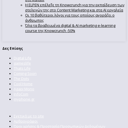
Η ELPEN επέλεξε τη Knowcrunch για την εκπαίδευση των
στελεχών της στο Content Marketing και στα AI εργαλεία
Οι 10 βαθύτεροι λόγοι για τους οποίους αγοράζει ο
άνθρωπος
Όλα τα βραβευμένα digital & AI marketing e-learning
course της Knowcrunch -50%
Δες Επίσης
Digital Life
gameslife
Thats Life
Coming Soon
The Dots
Cool Home
Agapi Mono
InfoCom
myphone.gr
Σχετικά με το site
Αρθρογράφοι
Όροι χρήσης & Προστασία Προσωπικών Δεδομένων