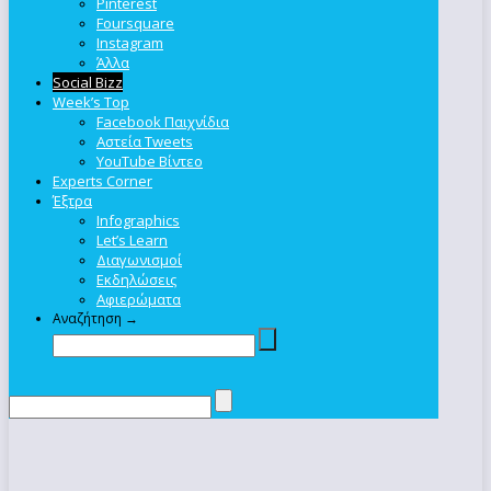
Pinterest
Foursquare
Instagram
Άλλα
Social Bizz
Week’s Top
Facebook Παιχνίδια
Αστεία Tweets
YouTube Βίντεο
Experts Corner
Έξτρα
Infographics
Let’s Learn
Διαγωνισμοί
Εκδηλώσεις
Αφιερώματα
Αναζήτηση →