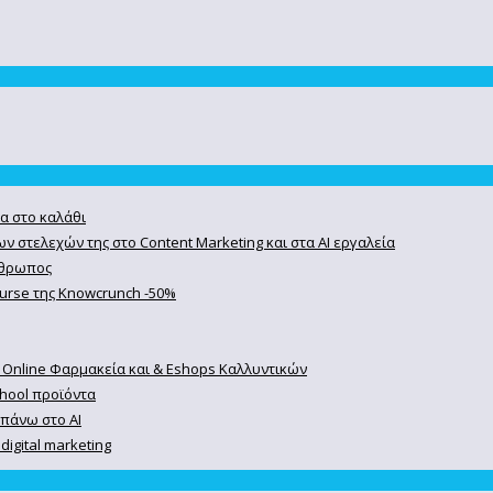
α στο καλάθι
ν στελεχών της στο Content Marketing και στα AI εργαλεία
άνθρωπος
course της Knowcrunch -50%
 Online Φαρμακεία και & Eshops Καλλυντικών
chool προϊόντα
 πάνω στο ΑΙ
igital marketing