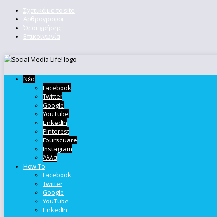
Σχετικά με το site
Αρθρογράφοι
Όροι χρήσης
Επικοινωνία
Νέα
Facebook
Twitter
Google
YouTube
LinkedIn
Pinterest
Foursquare
Instagram
Άλλα
How To
Facebook
Twitter
Google
YouTube
LinkedIn