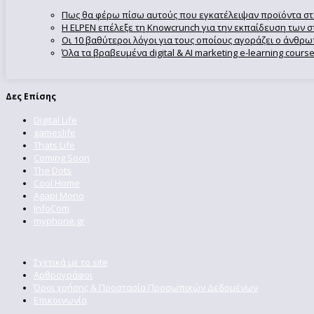
Πως θα φέρω πίσω αυτούς που εγκατέλειψαν προϊόντα στ
Η ELPEN επέλεξε τη Knowcrunch για την εκπαίδευση των στ
Οι 10 βαθύτεροι λόγοι για τους οποίους αγοράζει ο άνθρ
Όλα τα βραβευμένα digital & AI marketing e-learning cour
Δες Επίσης
Digital Life
gameslife
Thats Life
Coming Soon
The Dots
Cool Home
Agapi Mono
InfoCom
myphone.gr
Σχετικά με το site
Αρθρογράφοι
Όροι χρήσης & Προστασία Προσωπικών Δεδομένων
Επικοινωνία