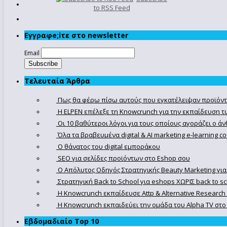
to RSS Feed
Εγγραφe;iτε στο newsletter
Email
Τελευταία Άρθρα
Πως θα φέρω πίσω αυτούς που εγκατέλειψαν προϊόντ
Η ELPEN επέλεξε τη Knowcrunch για την εκπαίδευση τω
Οι 10 βαθύτεροι λόγοι για τους οποίους αγοράζει ο 
Όλα τα βραβευμένα digital & AI marketing e-learning 
Ο θάνατος του digital εμποράκου
SEO για σελίδες προϊόντων στο Eshop σου
Ο Απόλυτoς Οδηγός Στρατηγικής Beauty Marketing για
Στρατηγική Back to School για eshops ΧΩΡΙΣ back to s
Η Knowcrunch εκπαίδευσε Attp & Alternative Research
Η Knowcrunch εκπαιδεύει την ομάδα του Alpha TV στο d
Εβδομαδιαίο Top 10