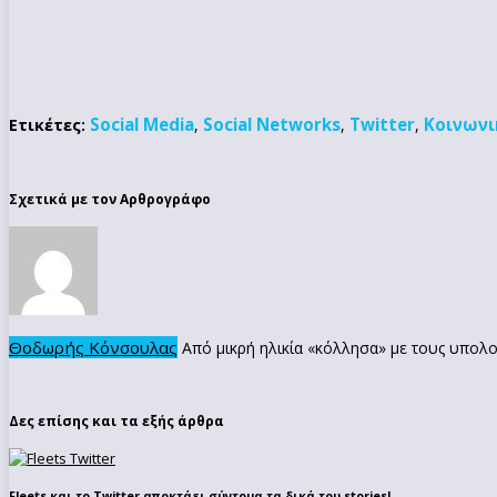
Social Media
Social Networks
Twitter
Κοινωνι
Ετικέτες:
,
,
,
Σχετικά με τον Αρθρογράφο
Θοδωρής Κόνσουλας
Από μικρή ηλικία «κόλλησα» με τους υπολο
Δες επίσης και τα εξής άρθρα
Fleets και το Twitter αποκτάει σύντομα τα δικά του stories!
→