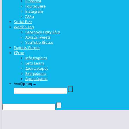
Pinterest
Foursquare
Instagram
Άλλα
Social Bizz
Week’s Top
Facebook Παιχνίδια
Αστεία Tweets
YouTube Βίντεο
Experts Corner
Έξτρα
Infographics
Let’s Learn
Διαγωνισμοί
Εκδηλώσεις
Αφιερώματα
Αναζήτηση →