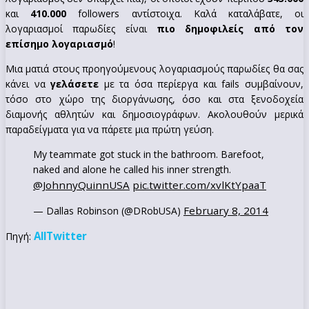
και
410.000
followers αντίστοιχα. Καλά καταλάβατε, οι
λογαριασμοί παρωδίες είναι
πιο δημοφιλείς από τον
επίσημο λογαριασμό
!
Μια ματιά στους προηγούμενους λογαριασμούς παρωδίες θα σας
κάνει να
γελάσετε
με τα όσα περίεργα και fails συμβαίνουν,
τόσο στο χώρο της διοργάνωσης, όσο και στα ξενοδοχεία
διαμονής αθλητών και δημοσιογράφων. Ακολουθούν μερικά
παραδείγματα για να πάρετε μια πρώτη γεύση.
My teammate got stuck in the bathroom. Barefoot,
naked and alone he called his inner strength.
@JohnnyQuinnUSA
pic.twitter.com/xvlKtYpaaT
February 8, 2014
— Dallas Robinson (@DRobUSA)
AllTwitter
Πηγή: