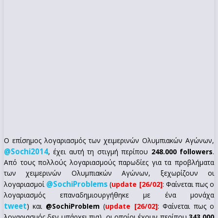
Ο επίσημος λογαριασμός των χειμερινών Ολυμπιακών Αγώνων,
@Sochi2014
, έχει αυτή τη στιγμή περίπου
248.000 followers
.
Από τους πολλούς λογαριασμούς παρωδίες για τα προβλήματα
των χειμερινών Ολυμπιακών Αγώνων, ξεχωρίζουν οι
@SochiProblems
λογαριασμοί
(
update [26/02]
: Φαίνεται πως ο
λογαριασμός επαναδημιουργήθηκε με ένα μονάχα
tweet
) και
@SochiProbIem
(
update [26/02]
: Φαίνεται πως ο
λογαριασμός δεν υπάρχει πια), οι οποίοι έχουν περίπου
343.000