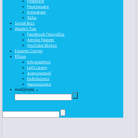
Pinterest
Foursquare
Instagram
Άλλα
Social Bizz
Week’s Top
Facebook Παιχνίδια
Αστεία Tweets
YouTube Βίντεο
Experts Corner
Έξτρα
Infographics
Let’s Learn
Διαγωνισμοί
Εκδηλώσεις
Αφιερώματα
Αναζήτηση →