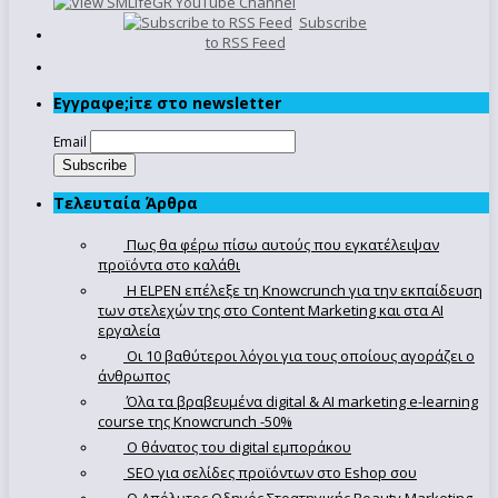
Subscribe
to RSS Feed
Εγγραφe;iτε στο newsletter
Email
Τελευταία Άρθρα
Πως θα φέρω πίσω αυτούς που εγκατέλειψαν
προϊόντα στο καλάθι
Η ELPEN επέλεξε τη Knowcrunch για την εκπαίδευση
των στελεχών της στο Content Marketing και στα AI
εργαλεία
Οι 10 βαθύτεροι λόγοι για τους οποίους αγοράζει ο
άνθρωπος
Όλα τα βραβευμένα digital & AI marketing e-learning
course της Knowcrunch -50%
Ο θάνατος του digital εμποράκου
SEO για σελίδες προϊόντων στο Eshop σου
Ο Απόλυτoς Οδηγός Στρατηγικής Beauty Marketing