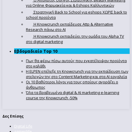
για Online Φαρμακεία και & Eshops Καλλυντικών
Στρατηγική Back to School για eshops ΧΩΡΙΣ back to
school προϊόντα
Η Knowcrunch εκπαίδευσε Attp & Alternative
Research πάνω στο ΑΙ
Η Knowcrunch εκπαιδεύει την ομάδα του Alpha TV
στο digital marketing
Εβδομαδιαίο Top 10
Πως θα φέρω πίσω αυτούς που εγκατέλειψαν προϊόντα
στο καλάθι
Η ELPEN επέλεξε τη Knowcrunch για την εκπαίδευση των
στελεχών της στο Content Marketing και στα AI εργαλεία
Οι 10 βαθύτεροι λόγοι για τους οποίους αγοράζει ο
άνθρωπος
Όλα τα βραβευμένα digital & AI marketing e-learning
course της Knowcrunch -50%
Δες Επίσης
Digital Life
gameslife