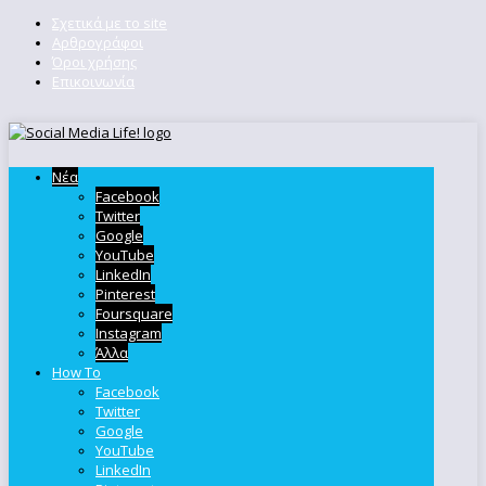
Σχετικά με το site
Αρθρογράφοι
Όροι χρήσης
Επικοινωνία
Νέα
Facebook
Twitter
Google
YouTube
LinkedIn
Pinterest
Foursquare
Instagram
Άλλα
How To
Facebook
Twitter
Google
YouTube
LinkedIn