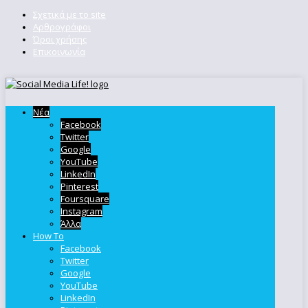
Σχετικά με το site
Αρθρογράφοι
Όροι χρήσης
Επικοινωνία
Νέα
Facebook
Twitter
Google
YouTube
LinkedIn
Pinterest
Foursquare
Instagram
Άλλα
How To
Facebook
Twitter
Google
YouTube
LinkedIn