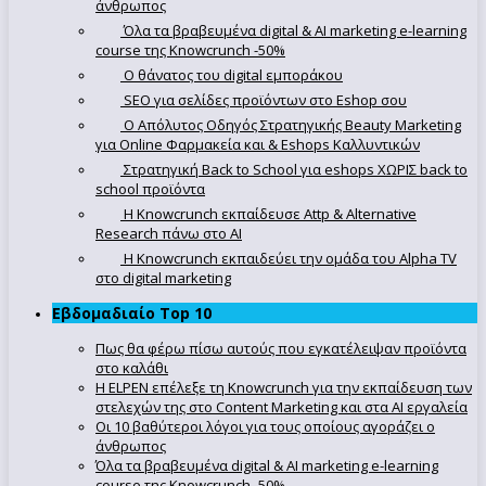
άνθρωπος
Όλα τα βραβευμένα digital & AI marketing e-learning
course της Knowcrunch -50%
Ο θάνατος του digital εμποράκου
SEO για σελίδες προϊόντων στο Eshop σου
Ο Απόλυτoς Οδηγός Στρατηγικής Beauty Marketing
για Online Φαρμακεία και & Eshops Καλλυντικών
Στρατηγική Back to School για eshops ΧΩΡΙΣ back to
school προϊόντα
Η Knowcrunch εκπαίδευσε Attp & Alternative
Research πάνω στο ΑΙ
Η Knowcrunch εκπαιδεύει την ομάδα του Alpha TV
στο digital marketing
Εβδομαδιαίο Top 10
Πως θα φέρω πίσω αυτούς που εγκατέλειψαν προϊόντα
στο καλάθι
Η ELPEN επέλεξε τη Knowcrunch για την εκπαίδευση των
στελεχών της στο Content Marketing και στα AI εργαλεία
Οι 10 βαθύτεροι λόγοι για τους οποίους αγοράζει ο
άνθρωπος
Όλα τα βραβευμένα digital & AI marketing e-learning
course της Knowcrunch -50%