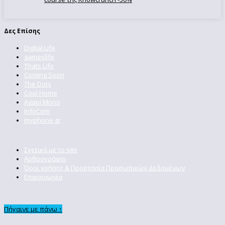
Δες Επίσης
Digital Life
gameslife
Thats Life
Coming Soon
The Dots
Cool Home
Agapi Mono
InfoCom
myphone.gr
Σχετικά με το site
Αρθρογράφοι
Όροι χρήσης & Προστασία Προσωπικών Δεδομένων
Επικοινωνία
Πήγαινε με πάνω ↑