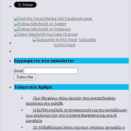
Subscribe
to RSS Feed
Εγγραφe;iτε στο newsletter
Email
Τελευταία Άρθρα
Πως θα φέρω πίσω αυτούς που εγκατέλειψαν
προϊόντα στο καλάθι
Η ELPEN επέλεξε τη Knowcrunch για την εκπαίδευση
των στελεχών της στο Content Marketing και στα AI
εργαλεία
Οι 10 βαθύτεροι λόγοι για τους οποίους αγοράζει ο