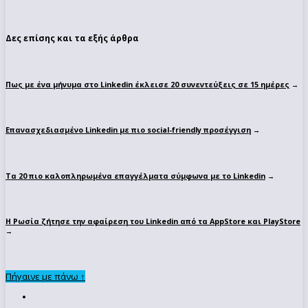
Δες επίσης και τα εξής άρθρα
Πως με ένα μήνυμα στο Linkedin έκλεισε 20 συνεντεύξεις σε 15 ημέρες
→
Επανασχεδιασμένο Linkedin με πιο social-friendly προσέγγιση
→
Τα 20 πιο καλοπληρωμένα επαγγέλματα σύμφωνα με το Linkedin
→
Η Ρωσία ζήτησε την αφαίρεση του Linkedin από τα AppStore και PlayStore
→
Πήγαινε με πάνω ↑