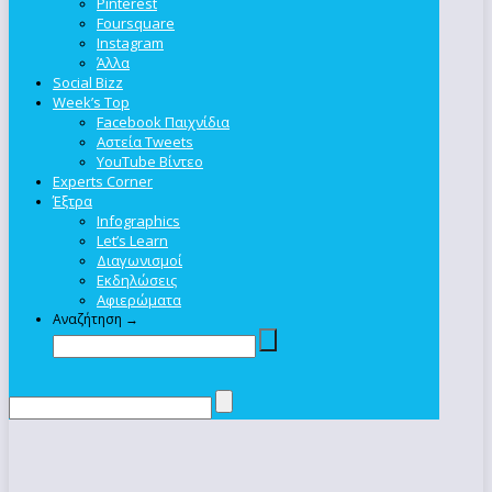
Pinterest
Foursquare
Instagram
Άλλα
Social Bizz
Week’s Top
Facebook Παιχνίδια
Αστεία Tweets
YouTube Βίντεο
Experts Corner
Έξτρα
Infographics
Let’s Learn
Διαγωνισμοί
Εκδηλώσεις
Αφιερώματα
Αναζήτηση →